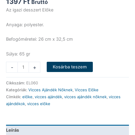
1397
Ft
Bruttó
Az igazi desszert Előke
Anyaga: polyester.
Befogóméretei: 26 cm x 32,5 cm
Súlya: 65 gr
Vicces
-
+
Kosárba teszem
Előke
-
Cikkszám:
EL060
Az
Kategóriák:
Vicces Ajándék Nőknek
,
Vicces Előke
igaz
Címkék:
előke
,
vicces ajándék
,
vicces ajándék nőknek
,
vicces
desszert
ajándékok
,
vicces előke
Előke
-
Vicces
Ajándék
Leírás
mennyiség