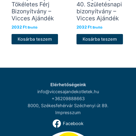
Tökéletes Férj
40. Születésnapi
Bizonyítvány –
bizonyítvány –
Vicces Ajándék
Vicces Ajándék
2032
Ft
2032
Ft
Bruttó
Bruttó
Kosárba teszem
Kosárba teszem
Elérhetőségeink
info@viccesajandekotletek.hu
+36209888663
8000, Székesfehérvár Széchenyi út 89.
Impresszum
Facebook