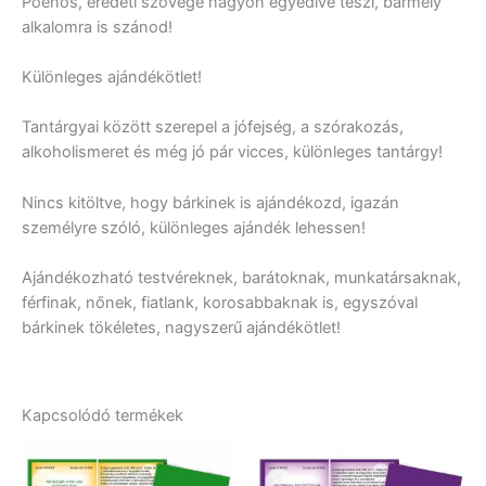
Poénos, eredeti szövege nagyon egyedivé teszi, bármely
alkalomra is szánod!
Különleges ajándékötlet!
Tantárgyai között szerepel a jófejség, a szórakozás,
alkoholismeret és még jó pár vicces, különleges tantárgy!
Nincs kitöltve, hogy bárkinek is ajándékozd, igazán
személyre szóló, különleges ajándék lehessen!
Ajándékozható testvéreknek, barátoknak, munkatársaknak,
férfinak, nőnek, fiatlank, korosabbaknak is, egyszóval
bárkinek tökéletes, nagyszerű ajándékötlet!
Kapcsolódó termékek