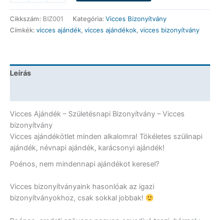
Bizonyítvány
-
Cikkszám:
BIZ001
Kategória:
Vicces Bizonyítvány
Születésnapi
Címkék:
vicces ajándék
,
vicces ajándékok
,
vicces bizonyítvány
bizonyítvány
-
Vicces
Ajándék
Leírás
mennyiség
További információk
Vicces Ajándék – Születésnapi Bizonyítvány – Vicces
bizonyítvány
Vicces ajándékötlet minden alkalomra! Tökéletes szülinapi
ajándék, névnapi ajándék, karácsonyi ajándék!
Poénos, nem mindennapi ajándékot keresel?
Vicces bizonyítványaink hasonlóak az igazi
bizonyítványokhoz, csak sokkal jobbak!