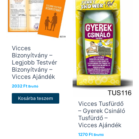
Vicces
Bizonyítvány –
Legjobb Testvér
Bizonyítvány –
Vicces Ajándék
2032
Ft
Bruttó
Kosárba teszem
Vicces Tusfürdő
– Gyerek Csináló
Tusfürdő –
Vicces Ajándék
1270
Ft
Bruttó