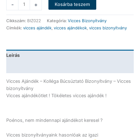
Vicces
-
+
Kosárba teszem
Bizonyítvány
-
Cikkszám:
BIZ022
Kategória:
Vicces Bizonyítvány
Kolléga
Címkék:
vicces ajándék
,
vicces ajándékok
,
vicces bizonyítvány
Búcsúztató
Bizonyítvány
-
Vicces
Leírás
Ajándék
mennyiség
További információk
Vicces Ajándék – Kolléga Búcsúztató Bizonyítvány – Vicces
bizonyítvány
Vicces ajándékötlet ! Tökéletes vicces ajándék !
Poénos, nem mindennapi ajándékot keresel ?
Vicces bizonyítványaink hasonlóak az igazi