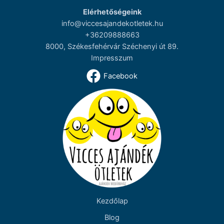
Elérhetőségeink
info@viccesajandekotletek.hu
+36209888663
8000, Székesfehérvár Széchenyi út 89.
Impresszum
Facebook
Kezdőlap
Blog