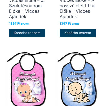
Vicces Előke – 5.
Vicces Előke – A
Születésnapom
hosszú élet titka
Előke – Vicces
Előke – Vicces
Ajándék
Ajándék
1397
Ft
1397
Ft
Bruttó
Bruttó
Kosárba teszem
Kosárba teszem