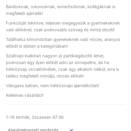
Barátoknak, rokonoknak, ismerősöknek, kollégáknak is
megfelelő ajándék!
Funkcióját tekintve, teljesen megegyezik a gyermekeknek
való előkével, csak poénosabb szöveg és minta díszíti!
Találhatsz kimondottan gyerekeknek való vicces, aranyos
előkét is ebben a kategóriában!
Szülinapi bulikban nagyon jó partikiegészítő lehet,
poénosan egy ilyen előkét adni az ünnepeltre, de ha
hétköznap viccelődnétek, csak úgy alkalom nélkül, arra is
találsz megfelelő mintájú, vicces előkét!
Válogass bátran, nem hétköznapi ajándékötlet!
Kellemes vásárlást!
1–16 termék, összesen 97 db