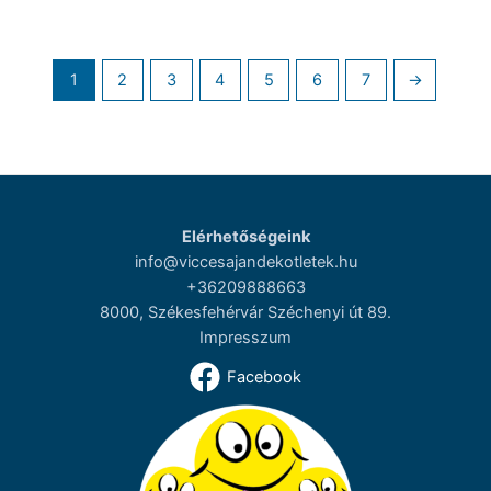
1
2
3
4
5
6
7
→
Elérhetőségeink
info@viccesajandekotletek.hu
+36209888663
8000, Székesfehérvár Széchenyi út 89.
Impresszum
Facebook