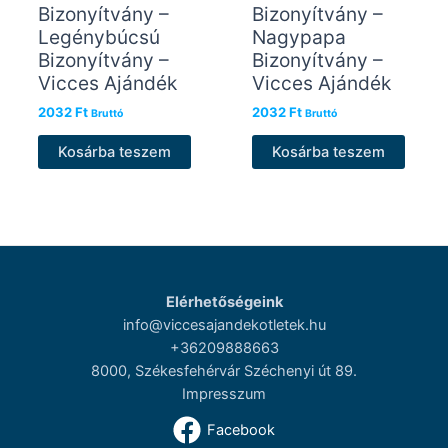
Bizonyítvány –
Bizonyítvány –
Legénybúcsú
Nagypapa
Bizonyítvány –
Bizonyítvány –
Vicces Ajándék
Vicces Ajándék
2032
Ft
2032
Ft
Bruttó
Bruttó
Kosárba teszem
Kosárba teszem
Elérhetőségeink
info@viccesajandekotletek.hu
+36209888663
8000, Székesfehérvár Széchenyi út 89.
Impresszum
Facebook