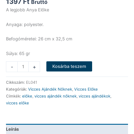
1397
Ft
Bruttó
A legjobb Anya Előke
Anyaga: polyester.
Befogóméretei: 26 cm x 32,5 cm
Súlya: 65 gr
Vicces
-
+
Kosárba teszem
Előke
-
Cikkszám:
EL041
A
Kategóriák:
Vicces Ajándék Nőknek
,
Vicces Előke
Legjobb
Címkék:
előke
,
vicces ajándék nőknek
,
vicces ajándékok
,
Anya
vicces előke
Előke
-
Vicces
Ajándék
Leírás
mennyiség