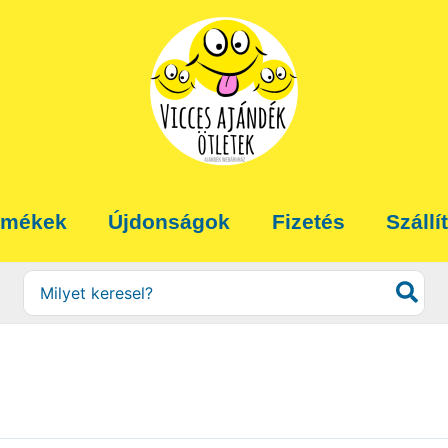
rmékek
Újdonságok
Fizetés
Szállí
Search
for: