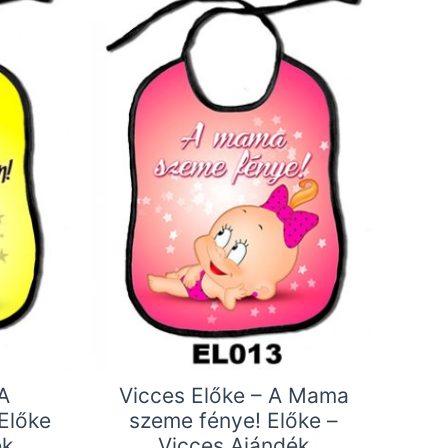
A
Vicces Előke – A Mama
Előke
szeme fénye! Előke –
ék
Vicces Ajándék