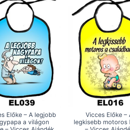
es Előke – A legjobb
Vicces Előke – 
gypapa a világon
legkisebb motoros 
e – Vicces Ajándék
– Vicces Ajánd