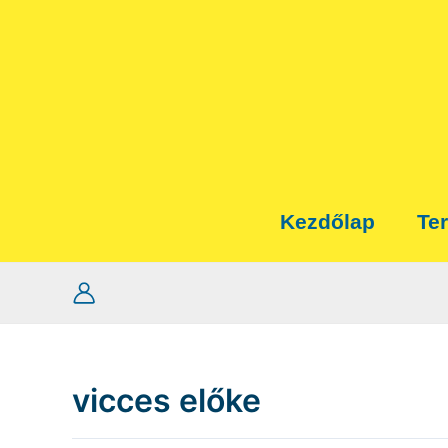
Skip
to
content
Kezdőlap
Te
vicces előke