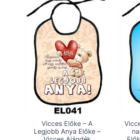
Vicces Előke – A
Vicc
Legjobb Anya Előke –
na
Vicces Ajándék
Elők