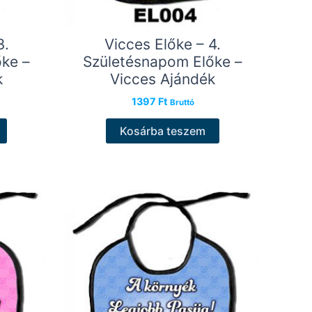
3.
Vicces Előke – 4.
ke –
Születésnapom Előke –
k
Vicces Ajándék
1397
Ft
Bruttó
Kosárba teszem