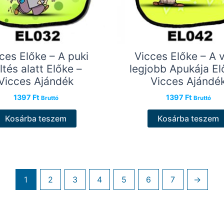
ces Előke – A puki
Vicces Előke – A v
ltés alatt Előke –
legjobb Apukája El
Vicces Ajándék
Vicces Ajándé
1397
Ft
1397
Ft
Bruttó
Bruttó
Kosárba teszem
Kosárba teszem
1
2
3
4
5
6
7
→