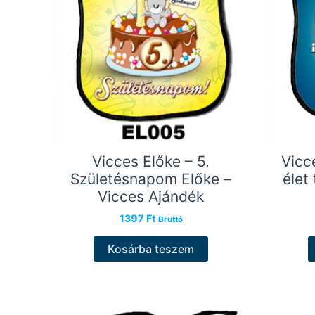
Vicces Előke – 5.
Vicc
Születésnapom Előke –
élet
Vicces Ajándék
1397
Ft
Bruttó
Kosárba teszem