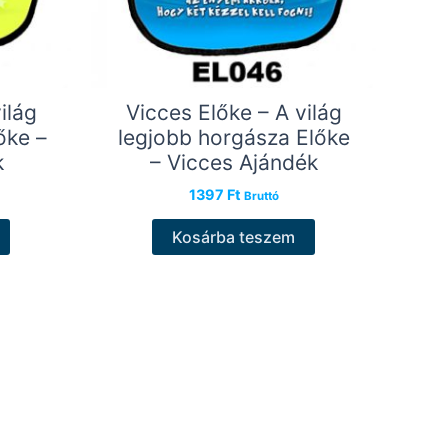
ilág
Vicces Előke – A világ
őke –
legjobb horgásza Előke
k
– Vicces Ajándék
1397
Ft
Bruttó
Kosárba teszem