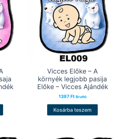
A
Vicces Előke – A
saja
környék legjobb pasija
ándék
Előke – Vicces Ajándék
1397
Ft
Bruttó
Kosárba teszem