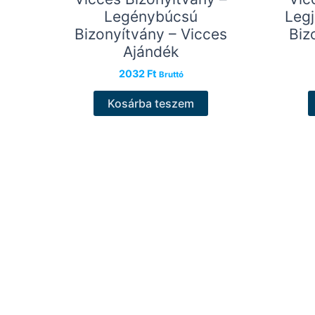
Legénybúcsú
Leg
Bizonyítvány – Vicces
Biz
Ajándék
2032
Ft
Bruttó
Kosárba teszem