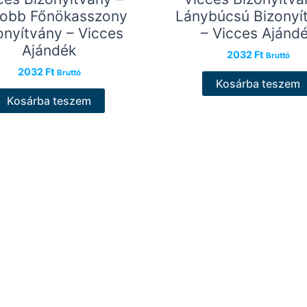
jobb Főnökasszony
Lánybúcsú Bizonyí
onyítvány – Vicces
– Vicces Ajánd
Ajándék
2032
Ft
Bruttó
2032
Ft
Bruttó
Kosárba teszem
Kosárba teszem