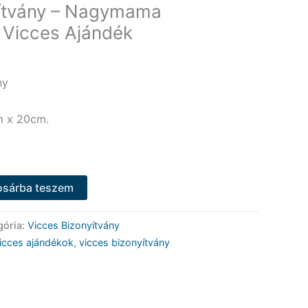
yítvány – Nagymama
– Vicces Ajándék
ny
m x 20cm.
osárba teszem
gória:
Vicces Bizonyítvány
icces ajándékok
,
vicces bizonyítvány