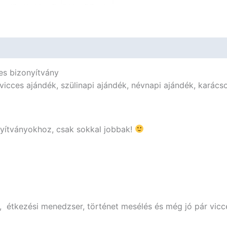
mennyiség
es bizonyítvány
vicces ajándék, szülinapi ajándék, névnapi ajándék, karács
nyítványokhoz, csak sokkal jobbak!
, étkezési menedzser, történet mesélés és még jó pár vicce