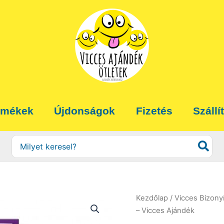
rmékek
Újdonságok
Fizetés
Szállí
Search
for:
Kezdőlap
/
Vicces Bizony
– Vicces Ajándék