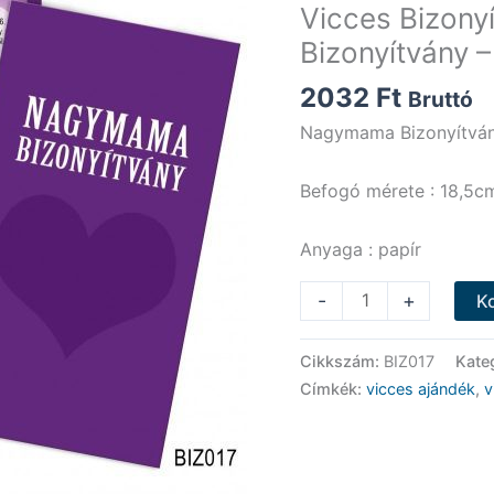
Vicces Bizon
Bizonyítvány 
2032
Ft
Bruttó
Nagymama Bizonyítvá
Befogó mérete : 18,5c
Anyaga : papír
Vicces
-
+
K
Bizonyítvány
-
Cikkszám:
BIZ017
Kate
Nagymama
Címkék:
vicces ajándék
,
v
Bizonyítvány
-
Vicces
Ajándék