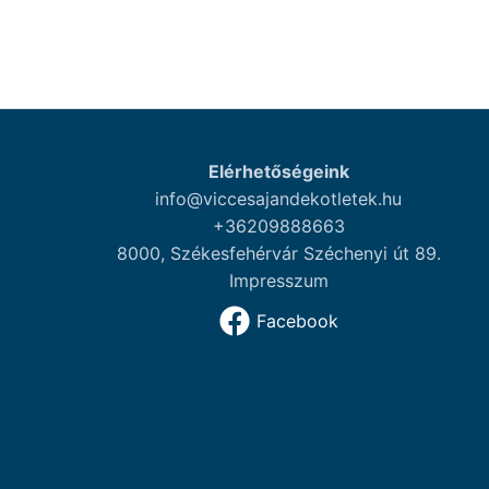
Elérhetőségeink
info@viccesajandekotletek.hu
+36209888663
8000, Székesfehérvár Széchenyi út 89.
Impresszum
Facebook