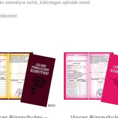
án személyre szóló, különleges ajándék lehet!
dékötlet!
ces Bizonyítvány –
Vicces Bizonyítvá