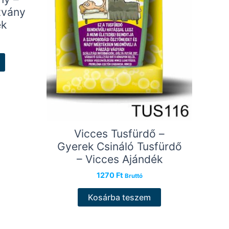
tvány
ék
Vicces Tusfürdő –
Gyerek Csináló Tusfürdő
– Vicces Ajándék
1270
Ft
Bruttó
Kosárba teszem