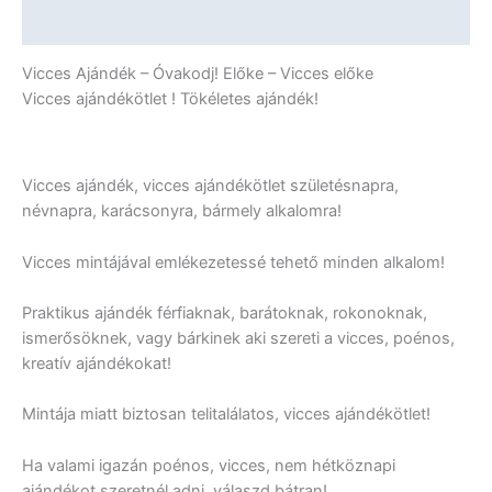
További információk
Vicces Ajándék – Óvakodj! Előke – Vicces előke
Vicces ajándékötlet ! Tökéletes ajándék!
Vicces ajándék, vicces ajándékötlet születésnapra,
névnapra, karácsonyra, bármely alkalomra!
Vicces mintájával emlékezetessé tehető minden alkalom!
Praktikus ajándék férfiaknak, barátoknak, rokonoknak,
ismerősöknek, vagy bárkinek aki szereti a vicces, poénos,
kreatív ajándékokat!
Mintája miatt biztosan telitalálatos, vicces ajándékötlet!
Ha valami igazán poénos, vicces, nem hétköznapi
ajándékot szeretnél adni, válaszd bátran!