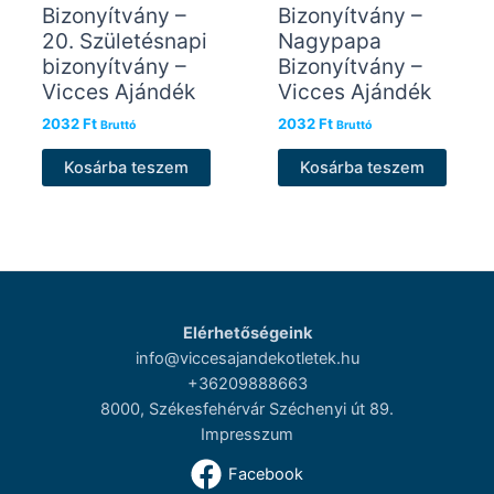
Bizonyítvány –
Bizonyítvány –
20. Születésnapi
Nagypapa
bizonyítvány –
Bizonyítvány –
Vicces Ajándék
Vicces Ajándék
2032
Ft
2032
Ft
Bruttó
Bruttó
Kosárba teszem
Kosárba teszem
Elérhetőségeink
info@viccesajandekotletek.hu
+36209888663
8000, Székesfehérvár Széchenyi út 89.
Impresszum
Facebook