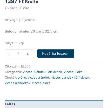
1397
Ft
Bruttó
Óvakodj Előke
Anyaga: polyester.
Befogóméretei: 26 cm x 32,5 cm
Súlya: 65 gr
Vicces
-
+
Kosárba teszem
Előke
-
Cikkszám:
EL065
Óvakodj!
Kategóriák:
Vicces Ajándék Férfiaknak
,
Vicces Előke
Előke
Címkék:
előke
,
vicces ajándék
,
vicces ajándék férfiaknak
,
-
vicces ajándékok
,
vicces előke
Vicces
Ajándék
mennyiség
Leírás