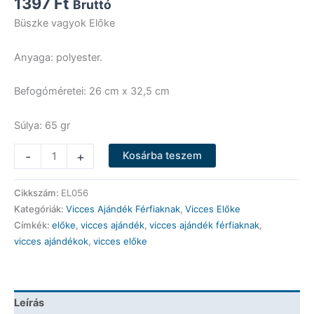
1397
Ft
Bruttó
Büszke vagyok Előke
Anyaga: polyester.
Befogóméretei: 26 cm x 32,5 cm
Súlya: 65 gr
Vicces
-
+
Kosárba teszem
Előke
-
Cikkszám:
EL056
Büszke
Kategóriák:
Vicces Ajándék Férfiaknak
,
Vicces Előke
vagyok
Címkék:
előke
,
vicces ajándék
,
vicces ajándék férfiaknak
,
az
vicces ajándékok
,
vicces előke
alakomra
Előke
-
Vicces
Leírás
Ajándék