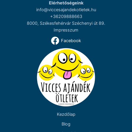
Elérhetőségeink
info@viccesajandekotletek.hu
+36209888663
8000, Székesfehérvár Széchenyi út 89.
Impresszum
Facebook
Kezdőlap
Blog