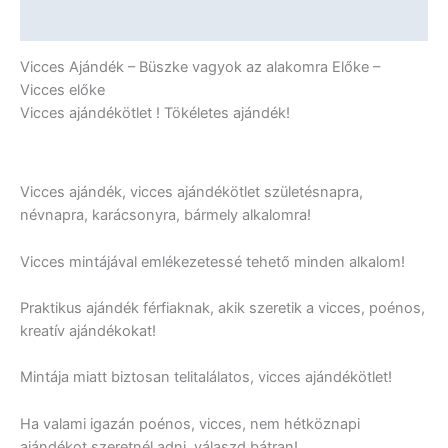
mennyiség
További információk
Vicces Ajándék – Büszke vagyok az alakomra Előke –
Vicces előke
Vicces ajándékötlet ! Tökéletes ajándék!
Vicces ajándék, vicces ajándékötlet születésnapra,
névnapra, karácsonyra, bármely alkalomra!
Vicces mintájával emlékezetessé tehető minden alkalom!
Praktikus ajándék férfiaknak, akik szeretik a vicces, poénos,
kreatív ajándékokat!
Mintája miatt biztosan telitalálatos, vicces ajándékötlet!
Ha valami igazán poénos, vicces, nem hétköznapi
ajándékot szeretnél adni, válaszd bátran!