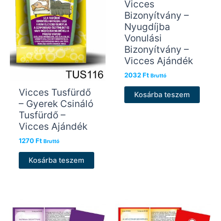
Vicces
Bizonyítvány –
Nyugdíjba
Vonulási
Bizonyítvány –
Vicces Ajándék
2032
Ft
Bruttó
Vicces Tusfürdő
Kosárba teszem
– Gyerek Csináló
Tusfürdő –
Vicces Ajándék
1270
Ft
Bruttó
Kosárba teszem