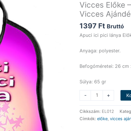
Vicces Előke – 
Vicces Ajándé
1397
Ft
Bruttó
Apuci ici pici lánya Elő
Anyaga: polyester.
Befogóméretei: 26 cm 
Súlya: 65 gr
Vicces
-
+
K
Előke
-
Cikkszám:
EL012
Kateg
Apuci
Címkék:
előke
,
vicces aj
ici
pici