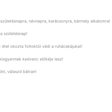
 születésnapra, névnapra, karácsonyra, bármely alkalomra!
a születésnap!
étel okozta foltoktól védi a ruhácskájukat!
 kisgyermek kedvenc előkéje lesz!
ni, válaszd bátran!