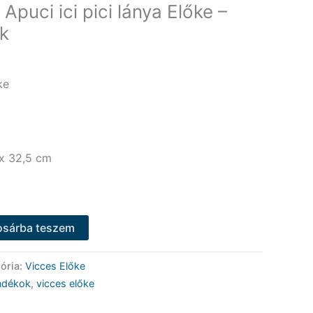
Apuci ici pici lánya Előke –
k
ke
x 32,5 cm
osárba teszem
ória:
Vicces Előke
ándékok
,
vicces előke