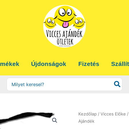
rmékek
Újdonságok
Fizetés
Szállí
Search
for:
Kezdőlap
/
Vicces Előke
/
Ajándék