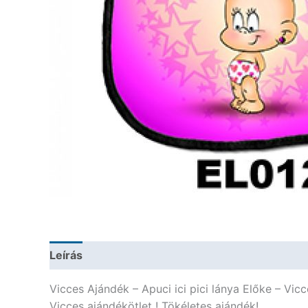
Leírás
További információk
Vicces Ajándék – Apuci ici pici lánya Előke – Vic
Vicces ajándékötlet ! Tökéletes ajándék!