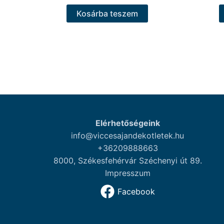
Kosárba teszem
Elérhetőségeink
info@viccesajandekotletek.hu
+36209888663
8000, Székesfehérvár Széchenyi út 89.
Impresszum
Facebook