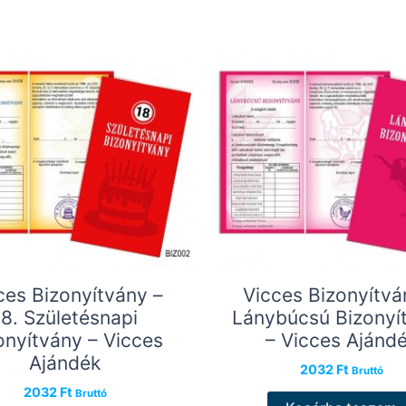
ces Bizonyítvány –
Vicces Bizonyítvá
18. Születésnapi
Lánybúcsú Bizonyí
onyítvány – Vicces
– Vicces Ajánd
Ajándék
2032
Ft
Bruttó
2032
Ft
Bruttó