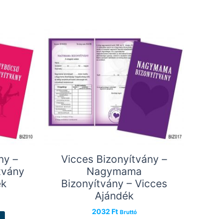
ny –
Vicces Bizonyítvány –
tvány
Nagymama
ék
Bizonyítvány – Vicces
Ajándék
2032
Ft
Bruttó