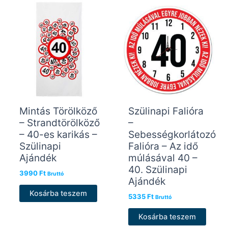
Mintás Törölköző
Szülinapi Falióra
– Strandtörölköző
–
– 40-es karikás –
Sebességkorlátozó
Szülinapi
Falióra – Az idő
Ajándék
múlásával 40 –
40. Szülinapi
3990
Ft
Bruttó
Ajándék
Kosárba teszem
5335
Ft
Bruttó
Kosárba teszem