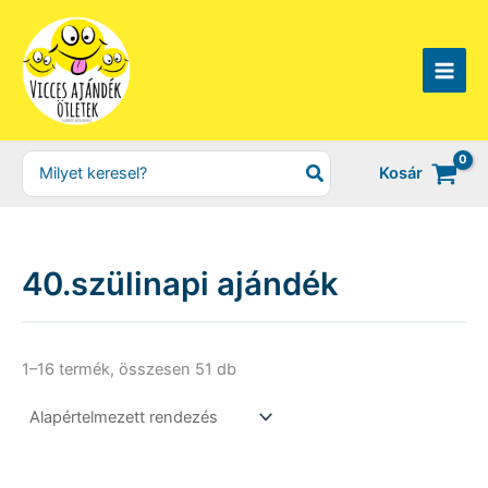
Skip
to
content
Search
Kosár
for:
40.szülinapi ajándék
1–16 termék, összesen 51 db