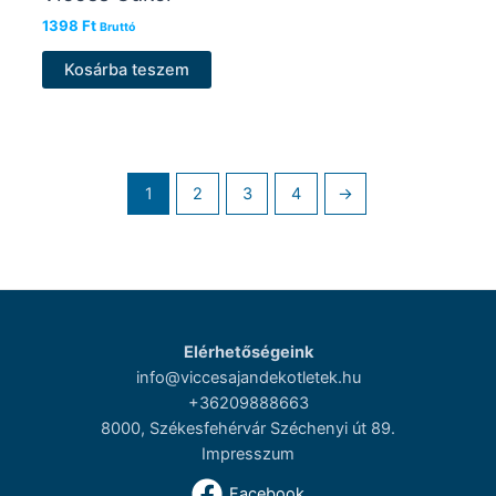
1398
Ft
Bruttó
Kosárba teszem
1
2
3
4
→
Elérhetőségeink
info@viccesajandekotletek.hu
+36209888663
8000, Székesfehérvár Széchenyi út 89.
Impresszum
Facebook