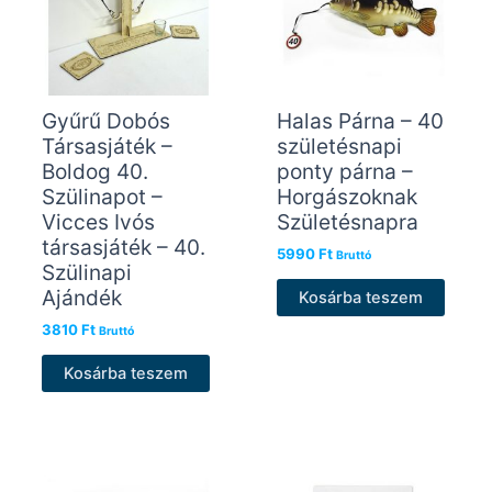
Gyűrű Dobós
Halas Párna – 40
Társasjáték –
születésnapi
Boldog 40.
ponty párna –
Szülinapot –
Horgászoknak
Vicces Ivós
Születésnapra
társasjáték – 40.
5990
Ft
Bruttó
Szülinapi
Ajándék
Kosárba teszem
3810
Ft
Bruttó
Kosárba teszem