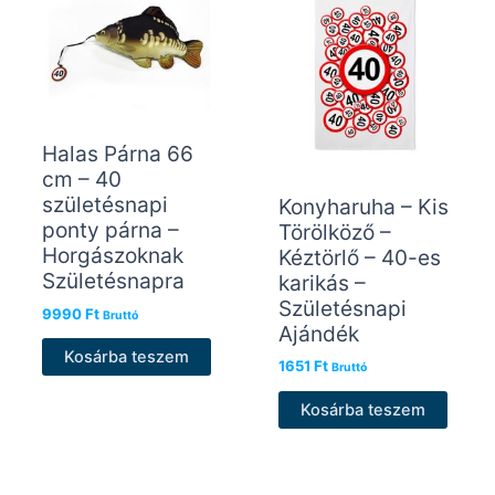
Halas Párna 66
cm – 40
születésnapi
Konyharuha – Kis
ponty párna –
Törölköző –
Horgászoknak
Kéztörlő – 40-es
Születésnapra
karikás –
Születésnapi
9990
Ft
Bruttó
Ajándék
Kosárba teszem
1651
Ft
Bruttó
Kosárba teszem