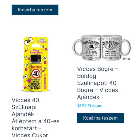
Kosárba teszem
Vicces Bögre –
Boldog
Szülinapot! 40
Bögre – Vicces
Ajándék
Vicces 40.
Szülinapi
1372
Ft
Bruttó
Ajándék –
Kosárba teszem
Átléptem a 40-es
korhatárt –
Vicces Cukor