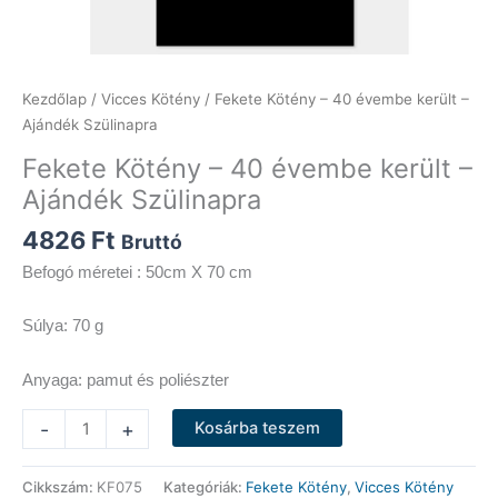
Kezdőlap
/
Vicces Kötény
/ Fekete Kötény – 40 évembe került –
Ajándék Szülinapra
Fekete Kötény – 40 évembe került –
Ajándék Szülinapra
4826
Ft
Bruttó
Befogó méretei : 50cm X 70 cm
Súlya: 70 g
Anyaga: pamut és poliészter
Fekete
-
+
Kosárba teszem
Kötény
-
Cikkszám:
KF075
Kategóriák:
Fekete Kötény
,
Vicces Kötény
40