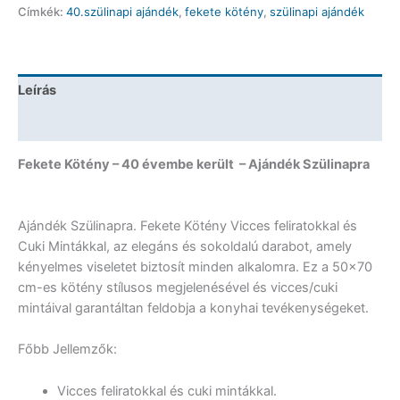
Címkék:
40.szülinapi ajándék
,
fekete kötény
,
szülinapi ajándék
évembe
került
-
Ajándék
Leírás
Szülinapra
mennyiség
További információk
Fekete Kötény – 40 évembe került – Ajándék Szülinapra
Ajándék Szülinapra. Fekete Kötény Vicces feliratokkal és
Cuki Mintákkal, az elegáns és sokoldalú darabot, amely
kényelmes viseletet biztosít minden alkalomra. Ez a 50×70
cm-es kötény stílusos megjelenésével és vicces/cuki
mintáival garantáltan feldobja a konyhai tevékenységeket.
Főbb Jellemzők:
Vicces feliratokkal és cuki mintákkal.