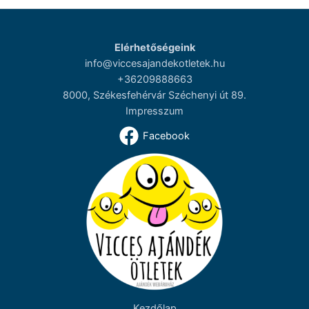
Elérhetőségeink
info@viccesajandekotletek.hu
+36209888663
8000, Székesfehérvár Széchenyi út 89.
Impresszum
Facebook
Kezdőlap