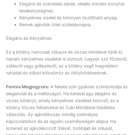
Elegáns és sokoldalú darab, ideális minden konyhai
tevékenységhez.
Kényelmes viselet és könnyen tisztítható anyag.
Remek ajándék ötlet születésnapra.
Elegáns és Kényelmes
Ez a kötény nemcsak stílusos és vicces mintáival tűnik ki,
hanem kényelmes viseletet is biztosít. Legyen szó főzésről,
sütésről vagy grillezésről, ez a kötény segít megvédeni
ruhádat és stílust kölcsönöz az öltözködésednek.
Fontos Megjegyzés:
A fekete szín gyakran szimbolizálja az
eleganciát és a méltóságot. Ha keresel egy elegáns és
vicces kötényt, amely kényelmes viseletet biztosít, ez a
kötény Vicces feliratokkal és Cuki Mintákkal tökéletes
választás. Az ajándékozás mindig személyes
kapcsolatokon és az egyéni személyiségen alapul. Ha
ismered az ajándékozott ízlését, hobbijait és stílusát,