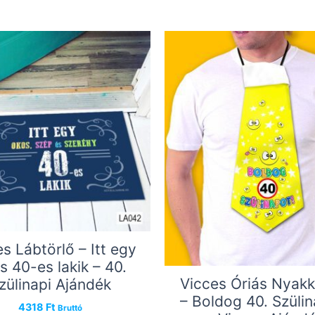
s Lábtörlő – Itt egy
s 40-es lakik – 40.
Vicces Óriás Nyak
zülinapi Ajándék
– Boldog 40. Szülin
4318
Ft
Bruttó