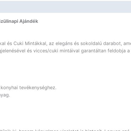
-
Szülinapi
Ajándék
Szülinapi Ajándék
mennyiség
kal és Cuki Mintákkal, az elegáns és sokoldalú darabot, am
elenésével és vicces/cuki mintáival garantáltan feldobja 
n konyhai tevékenységhez.
nyag.