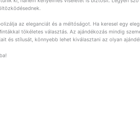
űnik ki, hanem kényelmes viseletet is biztosít. Legyen szó 
 öltözködésednek.
lizálja az eleganciát és a méltóságot. Ha keresel egy eleg
i Mintákkal tökéletes választás. Az ajándékozás mindig sz
jait és stílusát, könnyebb lehet kiválasztani az olyan aján
ba!