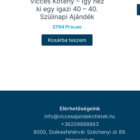
Vicces Kötény – Így néz
ki egy igazi 40 – 40.
Szülinapi Ajándék
2794
Ft
Bruttó
Kosárba teszem
Elérhetőségeink
info@viccesajandekotletek.hu
+36209888663
8000, Székesfehérvár Széchenyi út 89.
Impresszum