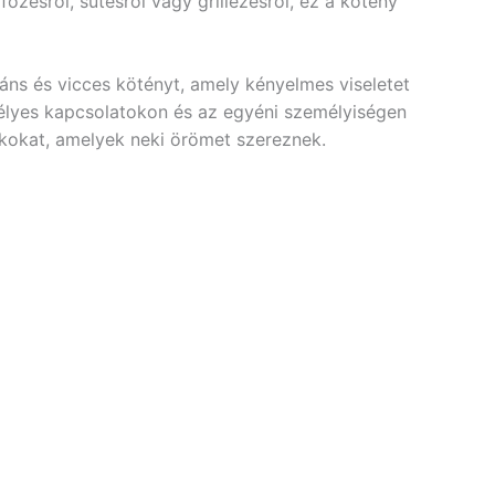
főzésről, sütésről vagy grillezésről, ez a kötény
áns és vicces kötényt, amely kényelmes viseletet
emélyes kapcsolatokon és az egyéni személyiségen
dékokat, amelyek neki örömet szereznek.