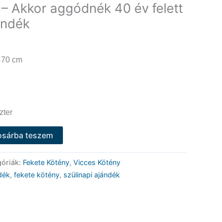
 – Akkor aggódnék 40 év felett
ándék
 70 cm
zter
osárba teszem
góriák:
Fekete Kötény
,
Vicces Kötény
dék
,
fekete kötény
,
szülinapi ajándék