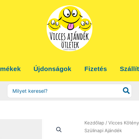
rmékek
Újdonságok
Fizetés
Szállí
Search
for:
Kezdőlap
/
Vicces Kötény
Szülinapi Ajándék