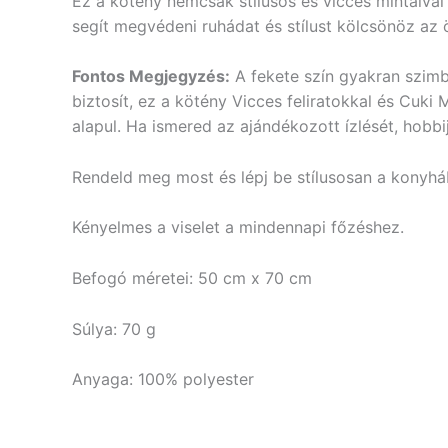
Ez a kötény nemcsak stílusos és vicces mintáival t
segít megvédeni ruhádat és stílust kölcsönöz az
Fontos Megjegyzés:
A fekete szín gyakran szimbo
biztosít, ez a kötény Vicces feliratokkal és Cuk
alapul. Ha ismered az ajándékozott ízlését, hobbi
Rendeld meg most és lépj be stílusosan a konyhá
Kényelmes a viselet a mindennapi főzéshez.
Befogó méretei: 50 cm x 70 cm
Súlya: 70 g
Anyaga: 100% polyester