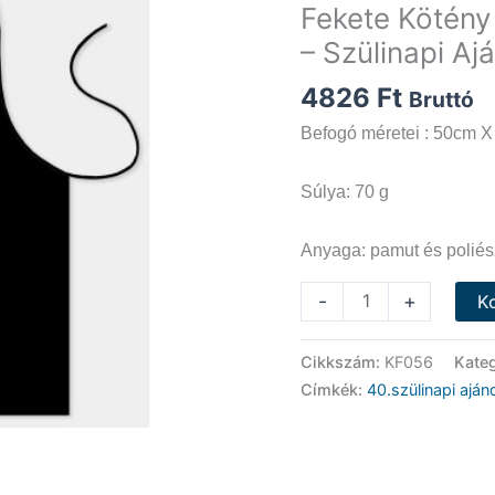
Fekete Kötény
– Szülinapi Aj
4826
Ft
Bruttó
Befogó méretei : 50cm X
Súlya: 70 g
Anyaga: pamut és poliés
Fekete
-
+
K
Kötény
-
Cikkszám:
KF056
Kate
Akkor
Címkék:
40.szülinapi aján
aggódnék
40
év
felett