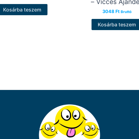
– Vicces Ajánd
Kosárba teszem
3048
Ft
Bruttó
Kosárba teszem