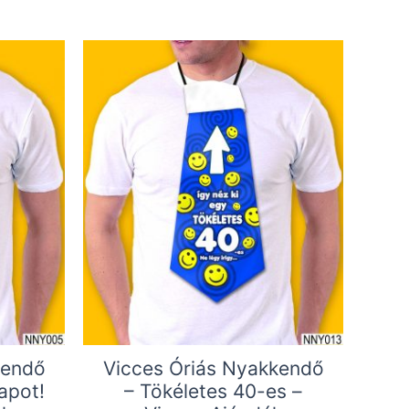
kendő
Vicces Óriás Nyakkendő
apot!
– Tökéletes 40-es –