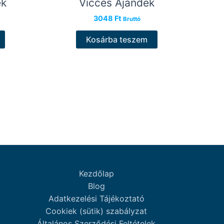
ék
Vicces Ajándék
3048
Ft
Bruttó
Kosárba teszem
Kezdőlap
Blog
Adatkezelési Tájékoztató
Cookiek (sütik) szabályzat
Általános Szerződési Feltételek