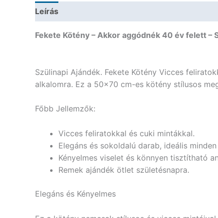
Leírás
További információk
Fekete Kötény – Akkor aggódnék 40 év felett – 
Szülinapi Ajándék. Fekete Kötény Vicces feliratok
alkalomra. Ez a 50×70 cm-es kötény stílusos megj
Főbb Jellemzők:
Vicces feliratokkal és cuki mintákkal.
Elegáns és sokoldalú darab, ideális minde
Kényelmes viselet és könnyen tisztítható a
Remek ajándék ötlet születésnapra.
Elegáns és Kényelmes