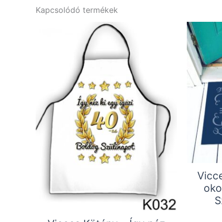
Kapcsolódó termékek
Vicce
oko
S