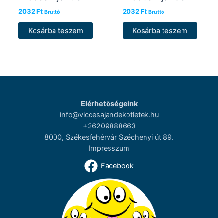
2032
Ft
2032
Ft
Bruttó
Bruttó
Kosárba teszem
Kosárba teszem
Elérhetőségeink
info@viccesajandekotletek.hu
+36209888663
8000, Székesfehérvár Széchenyi út 89.
Impresszum
Facebook