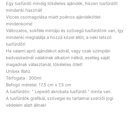
Egy tusfürdő mindig tökéletes ajándék, hiszen tusfürdőt
mindenki használ!
Vicces csomagolása miatt poénos ajándékötlet
mindenkorra!
Változatos, sokféle mintájú és szövegű tusfürdőnk van, így
mindenki megtalálja a hozzá közel állót, a neki tetsző
tusfürdőt!
Ha valami apró ajándékot adnál, vagy csak szimplán
kedveskednél valakinek alkalom nélkül, esetleg saját
magadnak választanál, tökéletes ötlet!
Unisex illatú.
Térfogata : 300ml
Befogó méretei: 17,5 cm x 7,5 cm
A tusfürdőn: ” Lepedő akrobata tusfürdő ” minta van.
A tusfürdők grafikái, szövegei és tartalmai szerzői jogi
védelem alatt állnak!