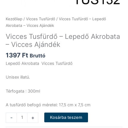
Kezdőlap
/
Vicces Tusfürdő
/ Vicces Tusfürdő – Lepedő
Akrobata – Vicces Ajándék
Vicces Tusfürdő – Lepedő Akrobata
– Vicces Ajándék
1397
Ft
Bruttó
Lepedő Akrobata Vicces Tusfürdő
Unisex illatú.
Térfogata : 300ml
A tusfürdő befogó méretei: 17,5 cm x 7,5 cm
Vicces
-
+
Kosárba teszem
Tusfürdő