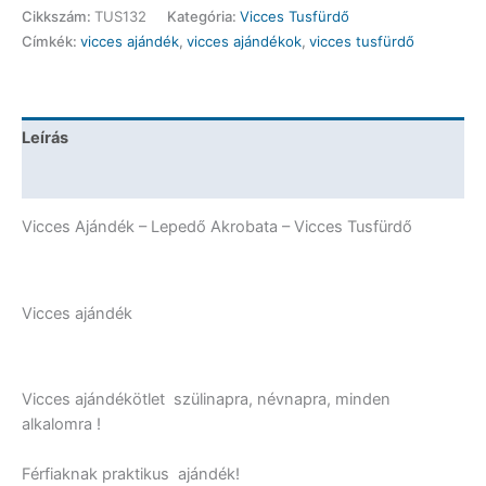
-
Cikkszám:
TUS132
Kategória:
Vicces Tusfürdő
Lepedő
Címkék:
vicces ajándék
,
vicces ajándékok
,
vicces tusfürdő
Akrobata
-
Vicces
Ajándék
Leírás
mennyiség
További információk
Vicces Ajándék – Lepedő Akrobata – Vicces Tusfürdő
Vicces ajándék
Vicces ajándékötlet szülinapra, névnapra, minden
alkalomra !
Férfiaknak praktikus ajándék!