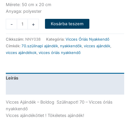
Mérete: 50 cm x 20 cm
Anyaga: polyester
Vicces
-
+
Kosárba teszem
Óriás
Nyakkendő
Cikkszám:
NNY038
Kategória:
Vicces Óriás Nyakkendő
-
Címkék:
70.szülinapi ajándék
,
nyakkendők
,
vicces ajándék
,
Boldog
vicces ajándékok
,
vicces óriás nyakkendő
Szülinapot!
70
-
Vicces
Leírás
Ajándék
mennyiség
További információk
Vicces Ajándék – Boldog Szülinapot! 70 – Vicces óriás
nyakkendő
Vicces ajándékötlet ! Tökéletes ajándék!