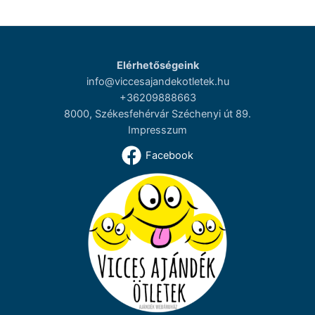
Elérhetőségeink
info@viccesajandekotletek.hu
+36209888663
8000, Székesfehérvár Széchenyi út 89.
Impresszum
Facebook