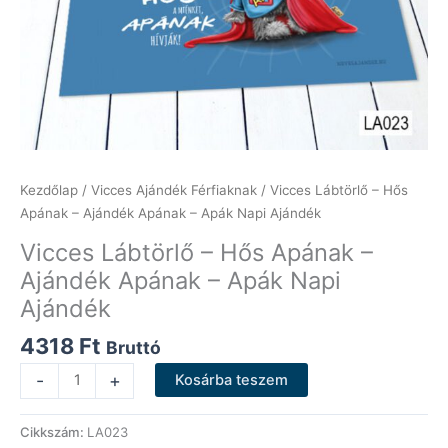
Kezdőlap
/
Vicces Ajándék Férfiaknak
/ Vicces Lábtörlő – Hős
Apának – Ajándék Apának – Apák Napi Ajándék
Vicces Lábtörlő – Hős Apának –
Ajándék Apának – Apák Napi
Ajándék
4318
Ft
Bruttó
Vicces
-
+
Kosárba teszem
Lábtörlő
-
Cikkszám:
LA023
Hős