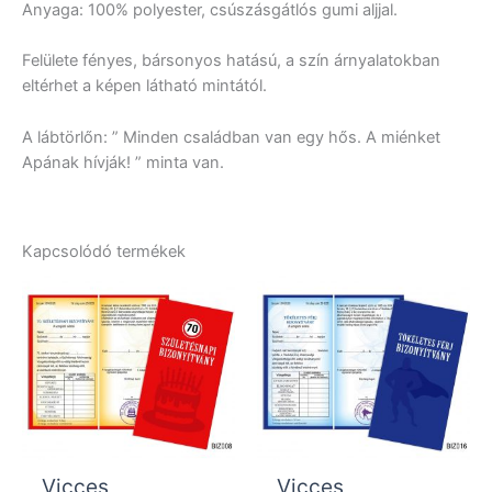
Anyaga: 100% polyester, csúszásgátlós gumi aljjal.
Felülete fényes, bársonyos hatású, a szín árnyalatokban
eltérhet a képen látható mintától.
A lábtörlőn: ” Minden családban van egy hős. A miénket
Apának hívják! ” minta van.
Kapcsolódó termékek
Vicces
Vicces