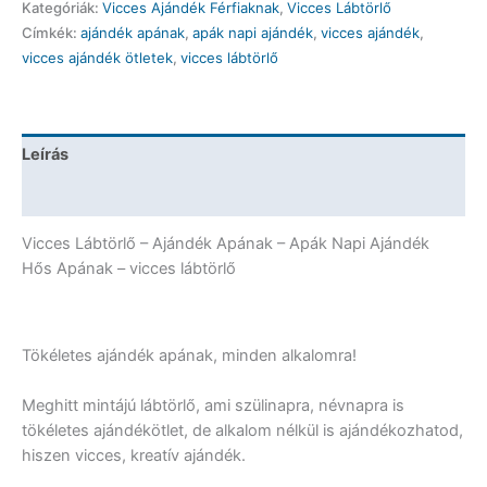
Kategóriák:
Vicces Ajándék Férfiaknak
,
Vicces Lábtörlő
Apának
Címkék:
ajándék apának
,
apák napi ajándék
,
vicces ajándék
,
-
vicces ajándék ötletek
,
vicces lábtörlő
Ajándék
Apának
-
Apák
Leírás
Napi
Ajándék
További információk
mennyiség
Vicces Lábtörlő – Ajándék Apának – Apák Napi Ajándék
Hős Apának – vicces lábtörlő
Tökéletes ajándék apának, minden alkalomra!
Meghitt mintájú lábtörlő, ami szülinapra, névnapra is
tökéletes ajándékötlet, de alkalom nélkül is ajándékozhatod,
hiszen vicces, kreatív ajándék.