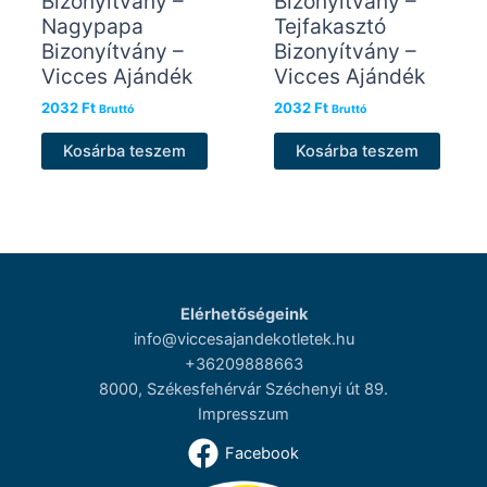
Bizonyítvány –
Bizonyítvány –
Nagypapa
Tejfakasztó
Bizonyítvány –
Bizonyítvány –
Vicces Ajándék
Vicces Ajándék
2032
Ft
2032
Ft
Bruttó
Bruttó
Kosárba teszem
Kosárba teszem
Elérhetőségeink
info@viccesajandekotletek.hu
+36209888663
8000, Székesfehérvár Széchenyi út 89.
Impresszum
Facebook