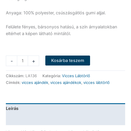
Anyaga: 100% polyester, csúszásgátlós gumi aljjal.
Felülete fényes, bársonyos hatású, a szín árnyalatokban
eltérhet a képen látható mintától.
Vicces
-
+
Kosárba teszem
Lábtörlő
-
Cikkszám:
LA136
Kategória:
Vicces Lábtörlő
Bűn
Címkék:
vicces ajándék
,
vicces ajándékok
,
vicces lábtörlő
barlang
-
Vicces
Ajándék
Leírás
mennyiség
További információk