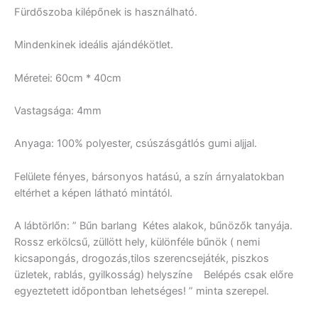
Fürdőszoba kilépőnek is használható.
Mindenkinek ideális ajándékötlet.
Méretei: 60cm * 40cm
Vastagsága: 4mm
Anyaga: 100% polyester, csúszásgátlós gumi aljjal.
Felülete fényes, bársonyos hatású, a szín árnyalatokban
eltérhet a képen látható mintától.
A lábtörlőn: ” Bűn barlang Kétes alakok, bűnözők tanyája.
Rossz erkölcsű, züllött hely, különféle bűnök ( nemi
kicsapongás, drogozás,tilos szerencsejáték, piszkos
üzletek, rablás, gyilkosság) helyszíne Belépés csak előre
egyeztetett időpontban lehetséges! ” minta szerepel.