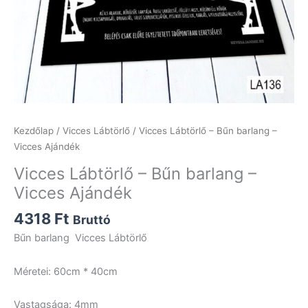
Kezdőlap
/
Vicces Lábtörlő
/ Vicces Lábtörlő – Bűn barlang –
Vicces Ajándék
Vicces Lábtörlő – Bűn barlang –
Vicces Ajándék
4318
Ft
Bruttó
Bűn barlang Vicces Lábtörlő
Méretei: 60cm * 40cm
Vastagsága: 4mm