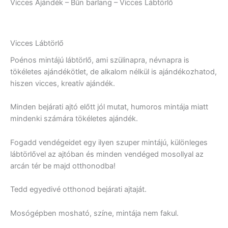
Vicces Ajándék – Bűn barlang – Vicces Lábtörlő
Vicces Lábtörlő
Poénos mintájú lábtörlő, ami szülinapra, névnapra is
tökéletes ajándékötlet, de alkalom nélkül is ajándékozhatod,
hiszen vicces, kreatív ajándék.
Minden bejárati ajtó előtt jól mutat, humoros mintája miatt
mindenki számára tökéletes ajándék.
Fogadd vendégeidet egy ilyen szuper mintájú, különleges
lábtörlővel az ajtóban és minden vendéged mosollyal az
arcán tér be majd otthonodba!
Tedd egyedivé otthonod bejárati ajtaját.
Mosógépben mosható, színe, mintája nem fakul.