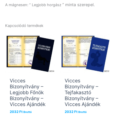
” minta szerepel.
A mágnesen: ” Legjobb horgász
Kapcsolódó termékek
Vicces
Vicces
Bizonyítvány –
Bizonyítvány –
Legjobb Főnök
Tejfakasztó
Bizonyítvány –
Bizonyítvány –
Vicces Ajándék
Vicces Ajándék
2032
Ft
2032
Ft
Bruttó
Bruttó