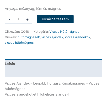
Anyaga: műanyag, fém és mágnes
Vicces
-
+
Kosárba teszem
Hűtőmágnes
-
Cikkszám:
Q048
Kategória:
Vicces Hűtőmágnes
Legjobb
Címkék:
hűtőmágnesek
,
vicces ajándék
,
vicces ajándékok
,
horgász
vicces hűtőmágnes
Kupakmágnes
-
Vicces
Ajándék
Leírás
mennyiség
További információk
Vicces Ajándék – Legjobb horgász Kupakmágnes – Vicces
hűtőmágnes
Vicces ajándékötlet ! Tökéletes ajándék!