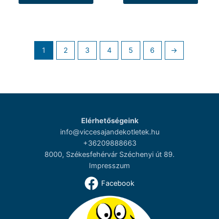
1
2
3
4
5
6
→
Elérhetőségeink
info@viccesajandekotletek.hu
+36209888663
8000, Székesfehérvár Széchenyi út 89.
Impresszum
Facebook