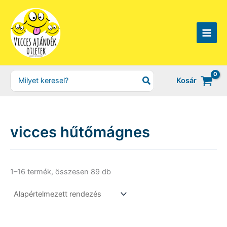
Skip
to
content
Search
Kosár
for:
vicces hűtőmágnes
1–16 termék, összesen 89 db