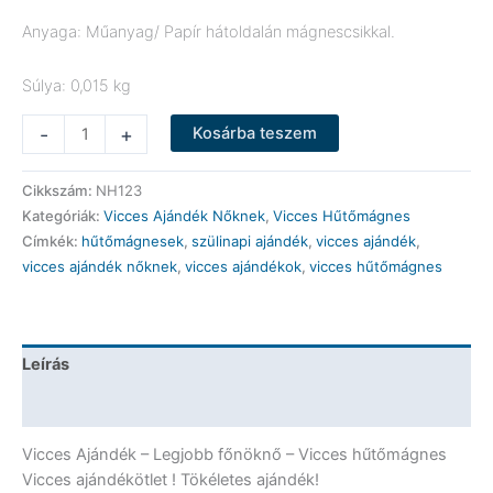
Anyaga: Műanyag/ Papír hátoldalán mágnescsikkal.
Súlya: 0,015 kg
Vicces
-
+
Kosárba teszem
Hűtőmágnes
-
Cikkszám:
NH123
Legjobb
Kategóriák:
Vicces Ajándék Nőknek
,
Vicces Hűtőmágnes
főnöknő
Címkék:
hűtőmágnesek
,
szülinapi ajándék
,
vicces ajándék
,
-
vicces ajándék nőknek
,
vicces ajándékok
,
vicces hűtőmágnes
Vicces
Ajándék
mennyiség
Leírás
További információk
Vicces Ajándék – Legjobb főnöknő – Vicces hűtőmágnes
Vicces ajándékötlet ! Tökéletes ajándék!