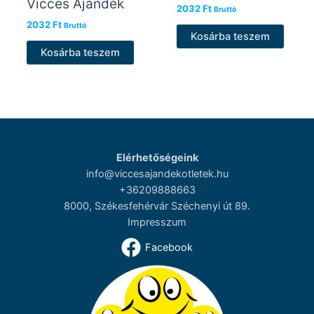
Vicces Ajándék
2032
Ft
Bruttó
2032
Ft
Bruttó
Kosárba teszem
Kosárba teszem
Elérhetőségeink
info@viccesajandekotletek.hu
+36209888663
8000, Székesfehérvár Széchenyi út 89.
Impresszum
Facebook