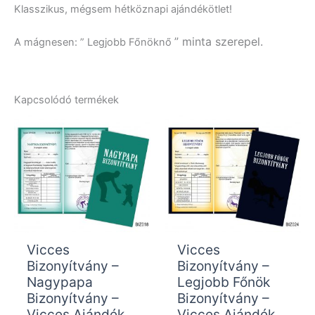
Klasszikus, mégsem hétköznapi ajándékötlet!
” minta szerepel.
A mágnesen: ” Legjobb Főnöknő
Kapcsolódó termékek
Vicces
Vicces
Bizonyítvány –
Bizonyítvány –
Nagypapa
Legjobb Főnök
Bizonyítvány –
Bizonyítvány –
Vicces Ajándék
Vicces Ajándék