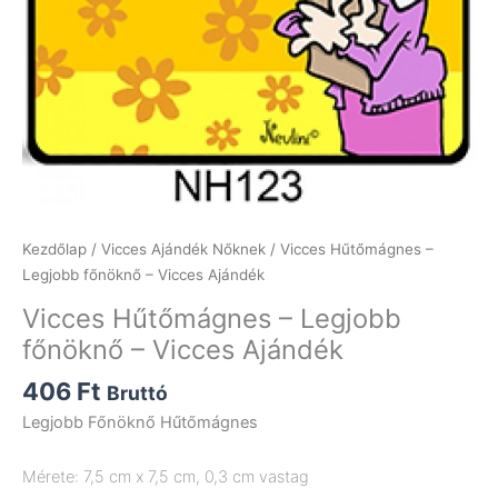
Kezdőlap
/
Vicces Ajándék Nőknek
/ Vicces Hűtőmágnes –
Legjobb főnöknő – Vicces Ajándék
Vicces Hűtőmágnes – Legjobb
főnöknő – Vicces Ajándék
406
Ft
Bruttó
Legjobb Főnöknő Hűtőmágnes
Mérete: 7,5 cm x 7,5 cm, 0,3 cm vastag