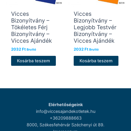
Vicces
Vicces
Bizonyítvány –
Bizonyítvány –
Tökéletes Férj
Legjobb Testvér
Bizonyítvány –
Bizonyítvány –
Vicces Ajándék
Vicces Ajándék
2032
Ft
2032
Ft
Bruttó
Bruttó
Kosárba teszem
Kosárba teszem
Elérhetőségeink
info@viccesajandekotletek.hu
+36209888663
8000, Székesfehérvár Széchenyi út 89.