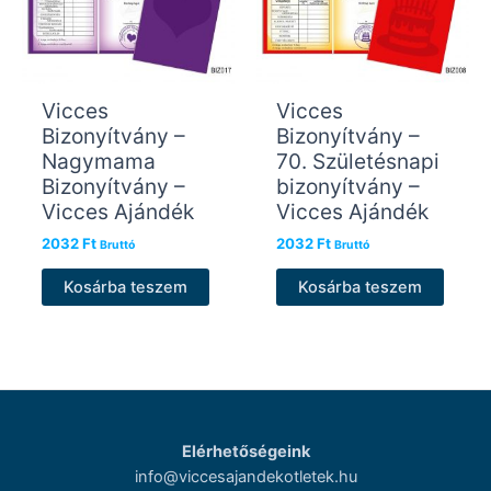
Vicces
Vicces
Bizonyítvány –
Bizonyítvány –
Nagymama
70. Születésnapi
Bizonyítvány –
bizonyítvány –
Vicces Ajándék
Vicces Ajándék
2032
Ft
2032
Ft
Bruttó
Bruttó
Kosárba teszem
Kosárba teszem
Elérhetőségeink
info@viccesajandekotletek.hu