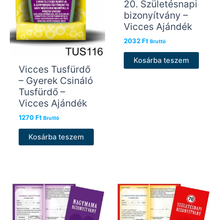
20. Születésnapi
bizonyítvány –
Vicces Ajándék
2032
Ft
Bruttó
Kosárba teszem
Vicces Tusfürdő
– Gyerek Csináló
Tusfürdő –
Vicces Ajándék
1270
Ft
Bruttó
Kosárba teszem