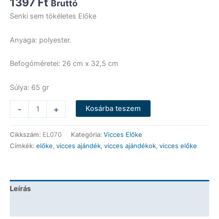
1397
Ft
Bruttó
Senki sem tökéletes Előke
Anyaga: polyester.
Befogóméretei: 26 cm x 32,5 cm
Súlya: 65 gr
Vicces
-
+
Kosárba teszem
Előke
-
Cikkszám:
EL070
Kategória:
Vicces Előke
Senki
Címkék:
előke
,
vicces ajándék
,
vicces ajándékok
,
vicces előke
sem
tökéletes
Előke
-
Leírás
Vicces
Ajándék
További információk
mennyiség