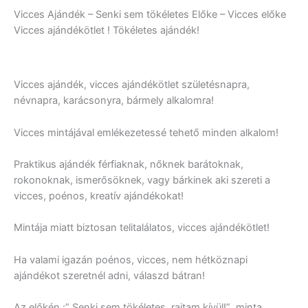
Vicces Ajándék – Senki sem tökéletes Előke – Vicces előke
Vicces ajándékötlet ! Tökéletes ajándék!
Vicces ajándék, vicces ajándékötlet születésnapra,
névnapra, karácsonyra, bármely alkalomra!
Vicces mintájával emlékezetessé tehető minden alkalom!
Praktikus ajándék férfiaknak, nőknek barátoknak,
rokonoknak, ismerősöknek, vagy bárkinek aki szereti a
vicces, poénos, kreatív ajándékokat!
Mintája miatt biztosan telitalálatos, vicces ajándékötlet!
Ha valami igazán poénos, vicces, nem hétköznapi
ajándékot szeretnél adni, válaszd bátran!
Az előkén :” Senki sem tökéletes, rajtam kívül!” minta