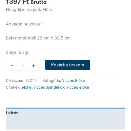
1397
Ft
Bruttó
Nyugdíjas vagyok Előke
Anyaga: polyester.
Befogóméretei: 26 cm x 32,5 cm
Súlya: 65 gr
Vicces
-
+
Kosárba teszem
Előke
-
Cikkszám:
EL044
Kategória:
Vicces Előke
Nyugdíjas
Címkék:
előke
,
vicces ajándékok
,
vicces előke
vagyok
Előke
-
Vicces
Leírás
Ajándék
mennyiség
További információk