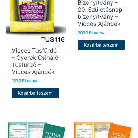
Bizonyítvány –
20. Születésnapi
bizonyítvány –
Vicces Ajándék
2032
Ft
Bruttó
Kosárba teszem
Vicces Tusfürdő
– Gyerek Csináló
Tusfürdő –
Vicces Ajándék
1270
Ft
Bruttó
Kosárba teszem