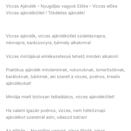
Vicces Ajándék – Nyugdíjas vagyok Előke – Vicces előke
Vicces ajándékötlet ! Tökéletes ajándék!
Vicces ajándék, vicces ajándékötlet születésnapra,
névnapra, karácsonyra, bármely alkalomra!
Vicces mintájával emlékezetessé tehető minden alkalom!
Praktikus ajándék mindenkinek, rokonoknak, ismerősöknek,
barátoknak, bárkinek, aki szereti a vicces, poénos, kreatív
ajándékokat!
Mintája miatt biztosan telitalálatos, vicces ajándékötlet!
Ha valami igazán poénos, vicces, nem hétköznapi
ajándékot szeretnél adni, válaszd bátran!
Az előkén : „Nyugdíjas vagyok nincs főnök, nincs