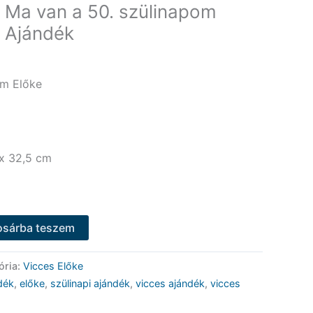
– Ma van a 50. szülinapom
s Ajándék
om Előke
x 32,5 cm
osárba teszem
ória:
Vicces Előke
dék
,
előke
,
szülinapi ajándék
,
vicces ajándék
,
vicces