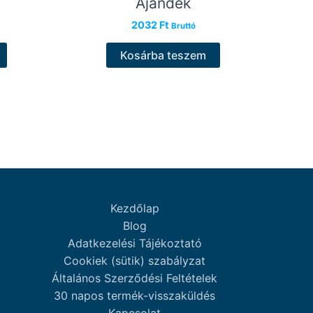
Ajándék
2032
Ft
Bruttó
Kosárba teszem
Kezdőlap
Blog
Adatkezelési Tájékoztató
Cookiek (sütik) szabályzat
Általános Szerződési Feltételek
30 napos termék-visszaküldés