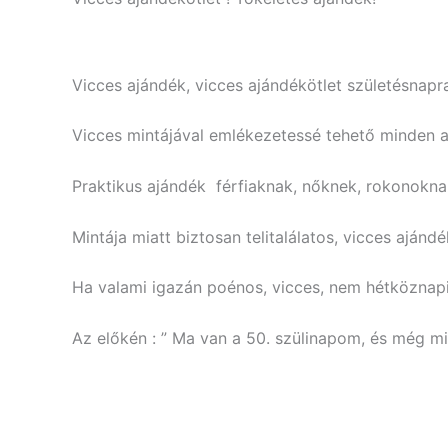
Vicces ajándék, vicces ajándékötlet születésnapr
Vicces mintájával emlékezetessé tehető minden a
Praktikus ajándék férfiaknak, nőknek, rokonoknak
Mintája miatt biztosan telitalálatos, vicces ajándé
Ha valami igazán poénos, vicces, nem hétköznapi 
Az előkén : ” Ma van a 50. szülinapom, és még min