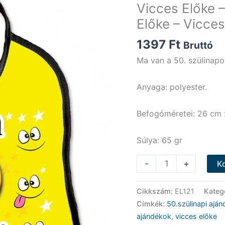
Vicces Előke 
Előke – Vicce
1397
Ft
Bruttó
Ma van a 50. szülinap
Anyaga: polyester.
Befogóméretei: 26 cm 
Súlya: 65 gr
Vicces
-
+
K
Előke
-
Cikkszám:
EL121
Kateg
Ma
Címkék:
50.szülinapi aján
van
ajándékok
,
vicces előke
a