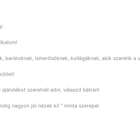
a!
lkalom!
, barátoknak, ismerősöknek, kollégáknak, akik szeretik a v
kötlet!
ajándékot szeretnél adni, válaszd bátran!
dig nagyon jól nézek ki! ” minta szerepel.