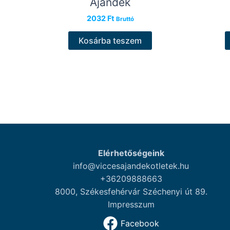
Ajándék
2032
Ft
Bruttó
Kosárba teszem
Elérhetőségeink
info@viccesajandekotletek.hu
+36209888663
8000, Székesfehérvár Széchenyi út 89.
Impresszum
Facebook