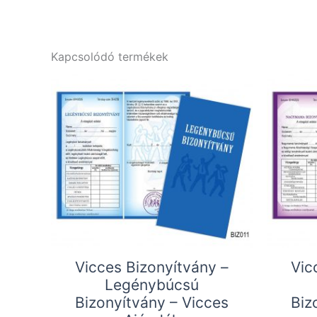
Kapcsolódó termékek
Vicces Bizonyítvány –
Vic
Legénybúcsú
Bizonyítvány – Vicces
Biz