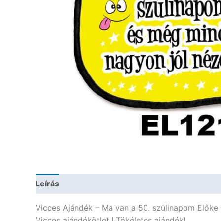
Leírás
További információk
Vicces Ajándék – Ma van a 50. szülinapom Előke 
Vicces ajándékötlet ! Tökéletes ajándék!