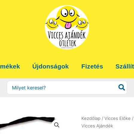
rmékek
Újdonságok
Fizetés
Szállí
Search
for:
Kezdőlap
/
Vicces Előke
/
Vicces Ajándék