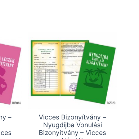
ny –
Vicces Bizonyítvány –
Nyugdíjba Vonulási
cces
Bizonyítvány – Vicces