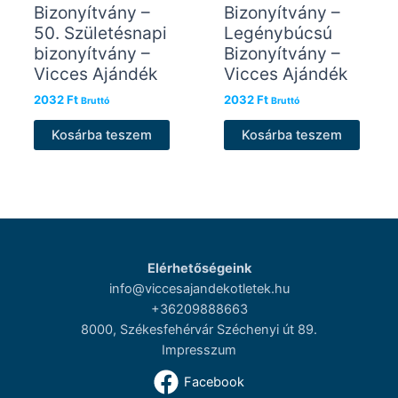
Bizonyítvány –
Bizonyítvány –
50. Születésnapi
Legénybúcsú
bizonyítvány –
Bizonyítvány –
Vicces Ajándék
Vicces Ajándék
2032
Ft
2032
Ft
Bruttó
Bruttó
Kosárba teszem
Kosárba teszem
Elérhetőségeink
info@viccesajandekotletek.hu
+36209888663
8000, Székesfehérvár Széchenyi út 89.
Impresszum
Facebook