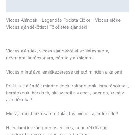
További információk
Vicces Ajándék – Legendás Focista Előke – Vicces előke
Vicces ajándékötlet ! Tökéletes ajándék!
Vicces ajándék, vicces ajándékötlet születésnapra,
névnapra, karácsonyra, bármely alkalomra!
Vicces mintájával emlékezetessé tehető minden alkalom!
Praktikus ajándék mindenkinek, rokonoknak, ismerősöknek,
barátoknak, bárkinek, aki szereti a vicces, poénos, kreatív
ajándékokat!
Mintája miatt biztosan telitalálatos, vicces ajándékötlet!
Ha valami igazán poénos, vicces, nem hétköznapi
ajándékot szeretnél adni, válaszd bátran!