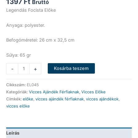
1397
Ft
Bruttó
Legendás Focista Előke
Anyaga: polyester.
Befogóméretei: 26 cm x 32,5 cm
Súlya: 65 gr
Vicces
-
+
Kosárba teszem
Előke
-
Cikkszám:
EL045
Legendás
Kategóriák:
Vicces Ajándék Férfiaknak
,
Vicces Előke
Focista
Címkék:
előke
,
vicces ajándék férfiaknak
,
vicces ajándékok
,
Előke
vicces előke
-
Vicces
Ajándék
mennyiség
Leírás