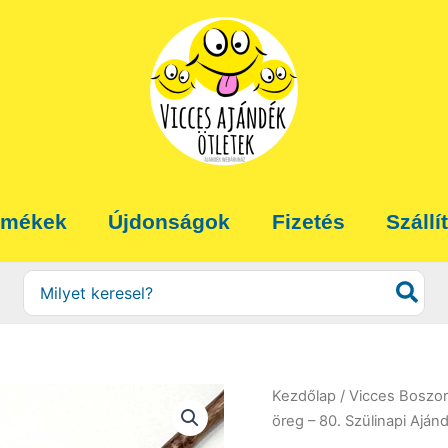
rmékek
Újdonságok
Fizetés
Szállí
Search
for:
Kezdőlap
/
Vicces Boszo
öreg – 80. Szülinapi Aján