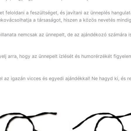
et feloldani a feszültséget, és javítani az ünneplés hangulat
kovácsolhatja a társaságot, hiszen a közös nevetés mindi
illanata nemcsak az ünnepelt, de az ajándékozó számára is
lj arra, hogy az ünnepelt ízlését és humorérzékét figyelem
el az igazán vicces és egyedi ajándékkal! Ne hagyd ki, és