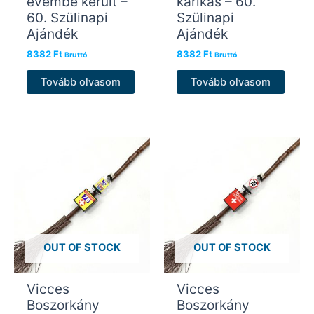
évembe került –
karikás – 60.
60. Szülinapi
Szülinapi
Ajándék
Ajándék
8382
Ft
8382
Ft
Bruttó
Bruttó
Tovább olvasom
Tovább olvasom
OUT OF STOCK
OUT OF STOCK
Vicces
Vicces
Boszorkány
Boszorkány