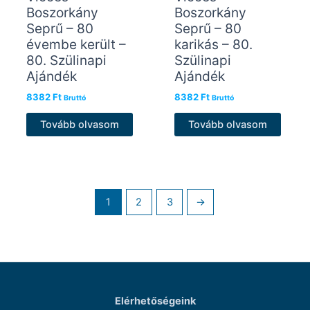
Boszorkány
Boszorkány
Seprű – 80
Seprű – 80
évembe került –
karikás – 80.
80. Szülinapi
Szülinapi
Ajándék
Ajándék
8382
Ft
8382
Ft
Bruttó
Bruttó
Tovább olvasom
Tovább olvasom
1
2
3
→
Elérhetőségeink