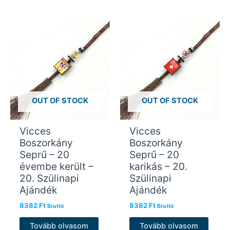
OUT OF STOCK
OUT OF STOCK
Vicces
Vicces
Boszorkány
Boszorkány
Seprű – 20
Seprű – 20
évembe került –
karikás – 20.
20. Szülinapi
Szülinapi
Ajándék
Ajándék
8382
Ft
8382
Ft
Bruttó
Bruttó
Tovább olvasom
Tovább olvasom