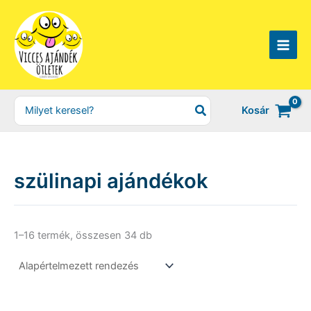
Skip
to
content
Search
Kosár
for:
szülinapi ajándékok
1–16 termék, összesen 34 db