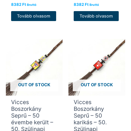
8382
Ft
8382
Ft
Bruttó
Bruttó
Tovább olvasom
Tovább olvasom
OUT OF STOCK
OUT OF STOCK
Vicces
Vicces
Boszorkány
Boszorkány
Seprű – 50
Seprű – 50
évembe került –
karikás – 50.
50. Szülinapi
Szülinapi