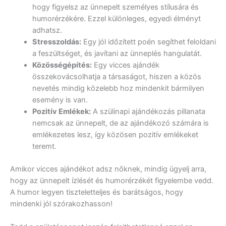
hogy figyelsz az ünnepelt személyes stílusára és
humorérzékére. Ezzel különleges, egyedi élményt
adhatsz.
Stresszoldás:
Egy jól időzített poén segíthet feloldani
a feszültséget, és javítani az ünneplés hangulatát.
Közösségépítés:
Egy vicces ajándék
összekovácsolhatja a társaságot, hiszen a közös
nevetés mindig közelebb hoz mindenkit bármilyen
esemény is van.
Pozitív Emlékek:
A szülinapi ajándékozás pillanata
nemcsak az ünnepelt, de az ajándékozó számára is
emlékezetes lesz, így közösen pozitív emlékeket
teremt.
Amikor vicces ajándékot adsz nőknek, mindig ügyelj arra,
hogy az ünnepelt ízlését és humorérzékét figyelembe vedd.
A humor legyen tiszteletteljes és barátságos, hogy
mindenki jól szórakozhasson!