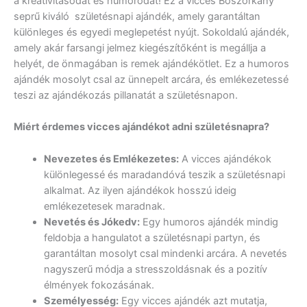
a kreativitásodat és humorodat! Ez a vicces Boszorkány
seprű kiváló születésnapi ajándék, amely garantáltan
különleges és egyedi meglepetést nyújt. Sokoldalú ajándék,
amely akár farsangi jelmez kiegészítőként is megállja a
helyét, de önmagában is remek ajándékötlet. Ez a humoros
ajándék mosolyt csal az ünnepelt arcára, és emlékezetessé
teszi az ajándékozás pillanatát a születésnapon.
Miért érdemes vicces ajándékot adni születésnapra?
Nevezetes és Emlékezetes:
A vicces ajándékok
különlegessé és maradandóvá teszik a születésnapi
alkalmat. Az ilyen ajándékok hosszú ideig
emlékezetesek maradnak.
Nevetés és Jókedv:
Egy humoros ajándék mindig
feldobja a hangulatot a születésnapi partyn, és
garantáltan mosolyt csal mindenki arcára. A nevetés
nagyszerű módja a stresszoldásnak és a pozitív
élmények fokozásának.
Személyesség:
Egy vicces ajándék azt mutatja,