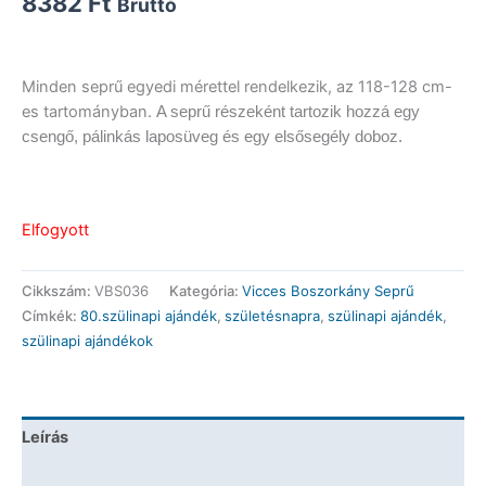
8382
Ft
Bruttó
Minden seprű egyedi mérettel rendelkezik, az 118-128 cm-
es tartományban.
A seprű részeként tartozik hozzá egy
csengő, pálinkás laposüveg és egy elsősegély doboz.
Elfogyott
Cikkszám:
VBS036
Kategória:
Vicces Boszorkány Seprű
Címkék:
80.szülinapi ajándék
,
születésnapra
,
szülinapi ajándék
,
szülinapi ajándékok
Leírás
További információk