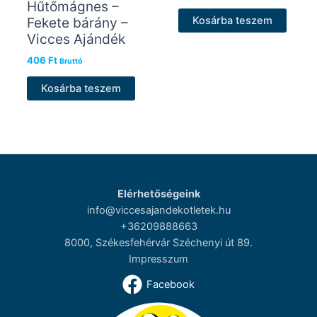
Hűtőmágnes –
Fekete bárány –
Kosárba teszem
Vicces Ajándék
406
Ft
Bruttó
Kosárba teszem
Elérhetőségeink
info@viccesajandekotletek.hu
+36209888663
8000, Székesfehérvár Széchenyi út 89.
Impresszum
Facebook