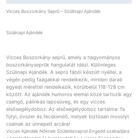
Vicces Boszorkány Seprű – Szülinapi Ajándék
Szülinapi Ajándék
Vicces Boszorkány seprű, amely a hagyományos
boszorkányseprűk hangulatát idézi. Különleges
Szülinapi Ajándék. A seprű fából készült nyéllel, a
végén pedig faágakkal rendelkezik, minden darab
egyedi mérettel rendelkezik, körülbelül 118-128 cm
között. Az ajándék humoros elemei közé tartozik egy
csengő, pálinkás laposüveg, és egy vicces
elsősegélydoboz. Az elsősegélydoboz tartalma: fa
fütyi, óvszer és fecskendő, melyek biztosan mosolyt
csalnak az ünnepelt arcára!
Vicces Ajándék Nőknek Születésnapra! Engedd szabadjára