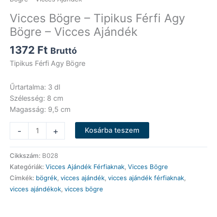
Vicces Bögre – Tipikus Férfi Agy
Bögre – Vicces Ajándék
1372
Ft
Bruttó
Tipikus Férfi Agy Bögre
Űrtartalma: 3 dl
Szélesség: 8 cm
Magasság: 9,5 cm
Vicces
-
+
Kosárba teszem
Bögre
-
Cikkszám:
B028
Tipikus
Kategóriák:
Vicces Ajándék Férfiaknak
,
Vicces Bögre
Férfi
Címkék:
bögrék
,
vicces ajándék
,
vicces ajándék férfiaknak
,
Agy
vicces ajándékok
,
vicces bögre
Bögre
-
Vicces