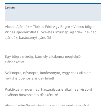
Ajándék
Leírás
mennyiség
További információk
Vicces Ajándék – Tipikus Férfi Agy Bögre – Vicces bögre
Vicces ajándékötlet ! Tökéletes szülinapi ajándék, névnapi
ajándék, karácsonyi ajándék!
Egy bögre mindig, bármely alkalomra megfelelő
ajándékötlet!
Szülinapra, névnapra, karácsonyra, vagy csak alkalom
nélkül is poénos ajándék lehet!
Praktikus, mindennapi használatra is alkalmas, viszont
kiválóan használható díszként is!
Vicces, mintája mindenkinek mosolyt csal az arcára!