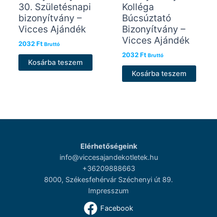
30. Születésnapi
Kolléga
bizonyítvány –
Búcsúztató
Vicces Ajándék
Bizonyítvány –
Vicces Ajándék
2032
Ft
Bruttó
2032
Ft
Bruttó
Kosárba teszem
Kosárba teszem
Elérhetőségeink
info@viccesajandekotletek.hu
+36209888663
8000, Székesfehérvár Széchenyi út 89.
Impresszum
Facebook