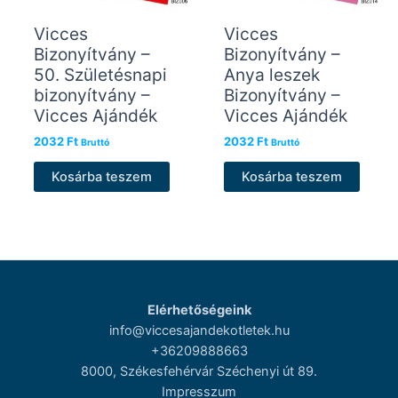
Vicces
Vicces
Bizonyítvány –
Bizonyítvány –
50. Születésnapi
Anya leszek
bizonyítvány –
Bizonyítvány –
Vicces Ajándék
Vicces Ajándék
2032
Ft
2032
Ft
Bruttó
Bruttó
Kosárba teszem
Kosárba teszem
Elérhetőségeink
info@viccesajandekotletek.hu
+36209888663
8000, Székesfehérvár Széchenyi út 89.
Impresszum