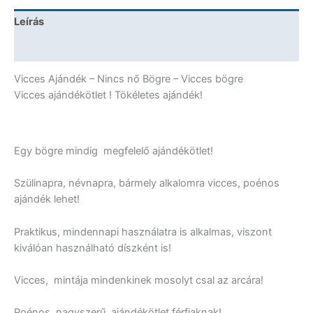
mennyiség
Leírás
További információk
Vicces Ajándék – Nincs nő Bögre – Vicces bögre
Vicces ajándékötlet ! Tökéletes ajándék!
Egy bögre mindig megfelelő ajándékötlet!
Szülinapra, névnapra, bármely alkalomra vicces, poénos
ajándék lehet!
Praktikus, mindennapi használatra is alkalmas, viszont
kiválóan használható díszként is!
Vicces, mintája mindenkinek mosolyt csal az arcára!
Poénos, nagyszerű ajándékötlet férfiaknak!