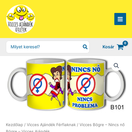
Skip
to
content
Search
Kosár
for:
Kezdőlap
/
Vicces Ajándék Férfiaknak
/ Vicces Bögre – Nincs nő
Bögre – Vicces Ajándék