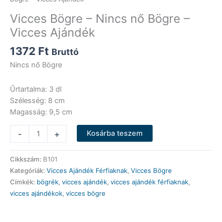
Vicces Bögre – Nincs nő Bögre –
Vicces Ajándék
1372
Ft
Bruttó
Nincs nő Bögre
Űrtartalma: 3 dl
Szélesség: 8 cm
Magasság: 9,5 cm
Vicces
-
+
Kosárba teszem
Bögre
-
Cikkszám:
B101
Nincs
Kategóriák:
Vicces Ajándék Férfiaknak
,
Vicces Bögre
nő
Címkék:
bögrék
,
vicces ajándék
,
vicces ajándék férfiaknak
,
Bögre
vicces ajándékok
,
vicces bögre
-
Vicces
Ajándék