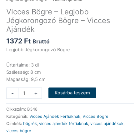
Vicces Bögre – Legjobb
Jégkorongozó Bögre – Vicces
Ajándék
1372
Ft
Bruttó
Legjobb Jégkorongozó Bögre
Űrtartalma: 3 dl
Szélesség: 8 cm
Magasság: 9,5 cm
Vicces
-
+
Kosárba teszem
Bögre
-
Cikkszám:
B348
Legjobb
Kategóriák:
Vicces Ajándék Férfiaknak
,
Vicces Bögre
Jégkorongozó
Címkék:
bögrék
,
vicces ajándék férfiaknak
,
vicces ajándékok
,
Bögre
vicces bögre
-