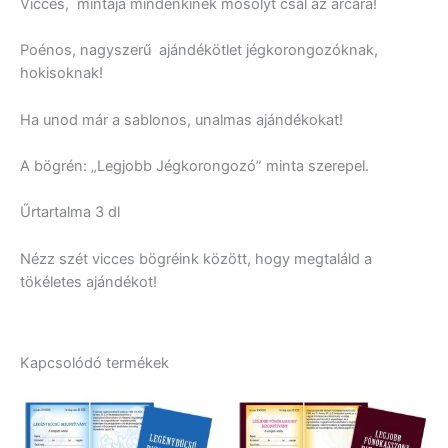
Vicces, mintája mindenkinek mosolyt csal az arcára!
Poénos, nagyszerű ajándékötlet jégkorongozóknak,
hokisoknak!
Ha unod már a sablonos, unalmas ajándékokat!
A bögrén: „Legjobb Jégkorongozó” minta szerepel.
Űrtartalma 3 dl
Nézz szét vicces bögréink között, hogy megtaláld a
tökéletes ajándékot!
Kapcsolódó termékek