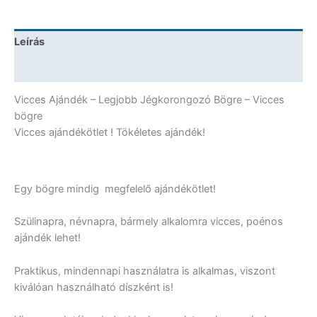
Vicces
Ajándék
mennyiség
Leírás
További információk
Vicces Ajándék – Legjobb Jégkorongozó Bögre – Vicces
bögre
Vicces ajándékötlet ! Tökéletes ajándék!
Egy bögre mindig megfelelő ajándékötlet!
Szülinapra, névnapra, bármely alkalomra vicces, poénos
ajándék lehet!
Praktikus, mindennapi használatra is alkalmas, viszont
kiválóan használható díszként is!