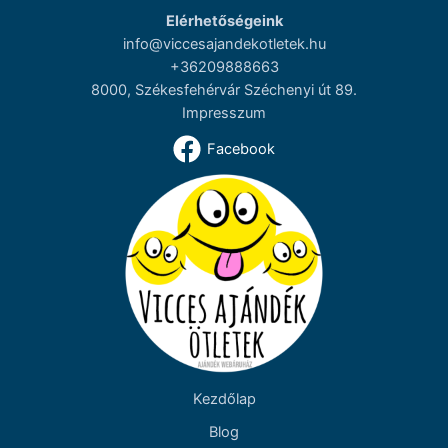
Elérhetőségeink
info@viccesajandekotletek.hu
+36209888663
8000, Székesfehérvár Széchenyi út 89.
Impresszum
Facebook
Kezdőlap
Blog