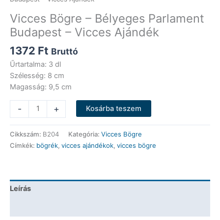
Vicces Bögre – Bélyeges Parlament
Budapest – Vicces Ajándék
1372
Ft
Bruttó
Űrtartalma: 3 dl
Szélesség: 8 cm
Magasság: 9,5 cm
Vicces
-
+
Kosárba teszem
Bögre
-
Cikkszám:
B204
Kategória:
Vicces Bögre
Bélyeges
Címkék:
bögrék
,
vicces ajándékok
,
vicces bögre
Parlament
Budapest
-
Vicces
Leírás
Ajándék
mennyiség
További információk