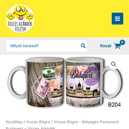
Skip
to
content
Search
Kosár
for:
Kezdőlap
/
Vicces Bögre
/ Vicces Bögre – Bélyeges Parlament
Budapest – Vicces Ajándék