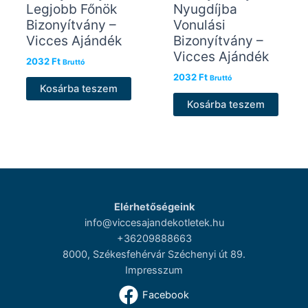
Legjobb Főnök
Nyugdíjba
Bizonyítvány –
Vonulási
Vicces Ajándék
Bizonyítvány –
Vicces Ajándék
2032
Ft
Bruttó
2032
Ft
Bruttó
Kosárba teszem
Kosárba teszem
Elérhetőségeink
info@viccesajandekotletek.hu
+36209888663
8000, Székesfehérvár Széchenyi út 89.
Impresszum
Facebook