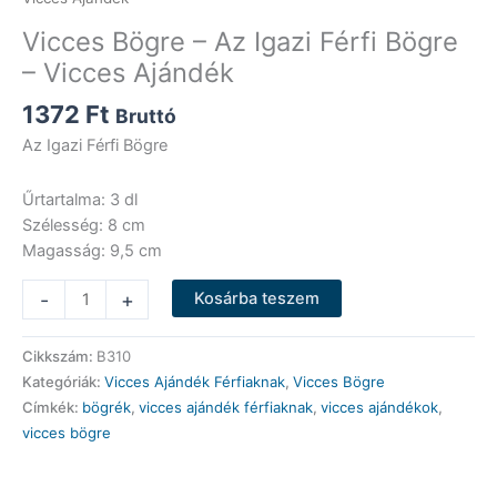
Vicces Bögre – Az Igazi Férfi Bögre
– Vicces Ajándék
1372
Ft
Bruttó
Az Igazi Férfi Bögre
Űrtartalma: 3 dl
Szélesség: 8 cm
Magasság: 9,5 cm
Vicces
-
+
Kosárba teszem
Bögre
-
Cikkszám:
B310
Az
Kategóriák:
Vicces Ajándék Férfiaknak
,
Vicces Bögre
Igazi
Címkék:
bögrék
,
vicces ajándék férfiaknak
,
vicces ajándékok
,
Férfi
vicces bögre
Bögre
-
Vicces