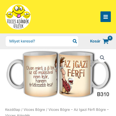
Skip
to
content
Search
Kosár
for:
Kezdőlap
/
Vicces Bögre
/ Vicces Bögre – Az Igazi Férfi Bögre –
Vicces Ajándék