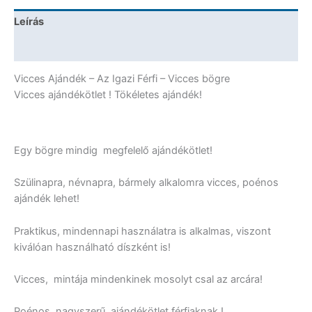
Ajándék
Leírás
mennyiség
További információk
Vicces Ajándék – Az Igazi Férfi – Vicces bögre
Vicces ajándékötlet ! Tökéletes ajándék!
Egy bögre mindig megfelelő ajándékötlet!
Szülinapra, névnapra, bármely alkalomra vicces, poénos
ajándék lehet!
Praktikus, mindennapi használatra is alkalmas, viszont
kiválóan használható díszként is!
Vicces, mintája mindenkinek mosolyt csal az arcára!
Poénos, nagyszerű ajándékötlet férfiaknak !