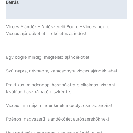
Leírás
További információk
Vicces Ajándék – Autószerelő Bögre – Vicces bögre
Vicces ajándékötlet ! Tökéletes ajándék!
Egy bögre mindig megfelelő ajándékötlet!
Szülinapra, névnapra, karácsonyra vicces ajándék lehet!
Praktikus, mindennapi használatra is alkalmas, viszont
kiválóan használható díszként is!
Vicces, mintája mindenkinek mosolyt csal az arcára!
Poénos, nagyszerű ajándékötlet autószerekőknek!
Ha unod már a sablonos, unalmas ajándékokat!