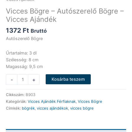
Vicces Bögre – Autószerelő Bögre –
Vicces Ajándék
1372
Ft
Bruttó
Autószerelő Bögre
Űrtartalma: 3 dl
Szélesség: 8 cm
Magasság: 9,5 cm
Vicces
-
+
Kosárba teszem
Bögre
-
Cikkszám:
B903
Autószerelő
Kategóriák:
Vicces Ajándék Férfiaknak
,
Vicces Bögre
Bögre
Címkék:
bögrék
,
vicces ajándékok
,
vicces bögre
-
Vicces
Ajándék
mennyiség