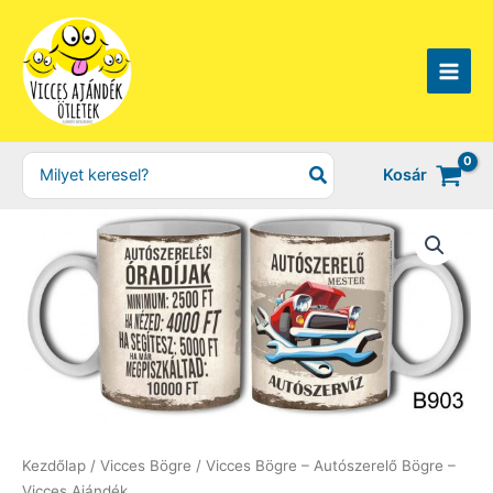
Skip
to
content
Search
Kosár
for:
Kezdőlap
/
Vicces Bögre
/ Vicces Bögre – Autószerelő Bögre –
Vicces Ajándék