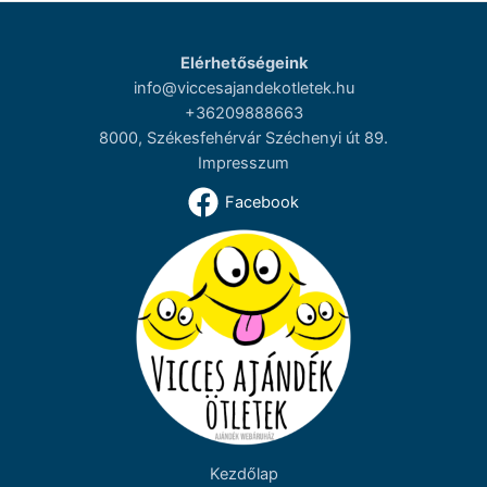
Elérhetőségeink
info@viccesajandekotletek.hu
+36209888663
8000, Székesfehérvár Széchenyi út 89.
Impresszum
Facebook
Kezdőlap