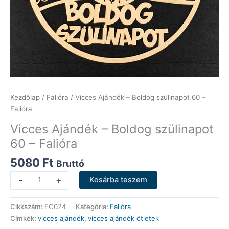
Kezdőlap
/
Falióra
/ Vicces Ajándék – Boldog szülinapot 60 –
Falióra
Vicces Ajándék – Boldog szülinapot
60 – Falióra
5080
Ft
Bruttó
Vicces
-
+
Kosárba teszem
Ajándék
-
Cikkszám:
FO024
Kategória:
Falióra
Boldog
Címkék:
vicces ajándék
,
vicces ajándék ötletek
szülinapot