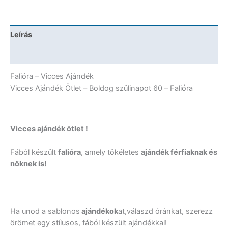
60
-
Falióra
Leírás
mennyiség
További információk
Falióra – Vicces Ajándék
Vicces Ajándék Ötlet – Boldog szülinapot 60 – Falióra
Vicces ajándék ötlet !
Fából készült
falióra
, amely tökéletes
ajándék férfiaknak és
nőknek is!
Ha unod a sablonos
ajándékok
at,válaszd óránkat, szerezz
örömet egy stílusos, fából készült ajándékkal!