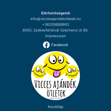
Elérhetőségeink
info@viccesajandekotletek.hu
+36209888663
8000, Székesfehérvár Széchenyi út 89.
Impresszum
Facebook
Kezdőlap