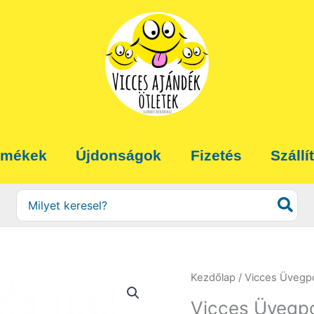
rmékek
Újdonságok
Fizetés
Szállí
Search
for:
Kezdőlap
/
Vicces Üvegp
Vicces Üvegpó