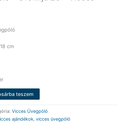
egpóló
 18 cm
er
osárba teszem
gória:
Vicces Üvegpóló
icces ajándékok
,
vicces üvegpóló