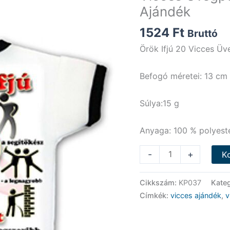
Ajándék
1524
Ft
Bruttó
Örök Ifjú 20 Vicces Üv
Befogó méretei: 13 cm
Súlya:15 g
Anyaga: 100 % polyest
Vicces
-
+
K
Üvegpóló
-
Cikkszám:
KP037
Kate
Örökifjú
Címkék:
vicces ajándék
,
v
20
-
Vicces