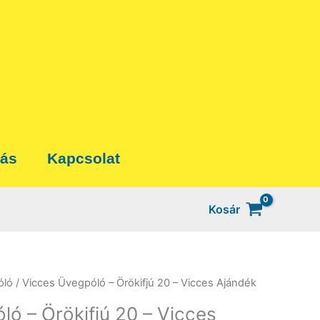
tás
Kapcsolat
Kosár
óló
/ Vicces Üvegpóló – Örökifjú 20 – Vicces Ajándék
ló – Örökifjú 20 – Vicces