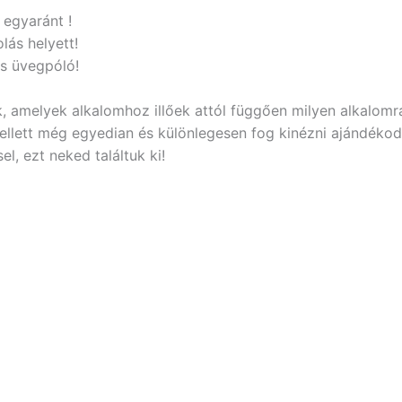
 egyaránt !
lás helyett!
es üvegpóló!
 amelyek alkalomhoz illőek attól függően milyen alkalomr
ellett még egyedian és különlegesen fog kinézni ajándékod
l, ezt neked találtuk ki!