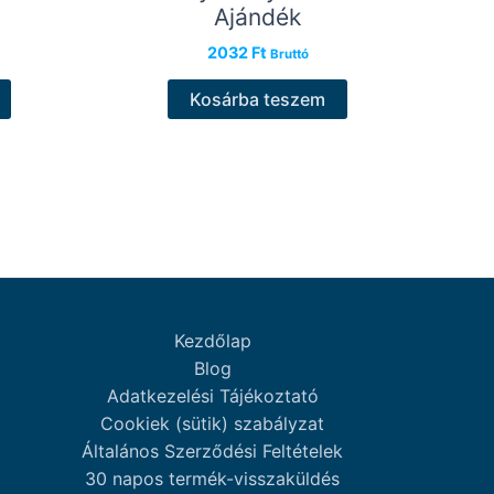
Ajándék
2032
Ft
Bruttó
Kosárba teszem
Kezdőlap
Blog
Adatkezelési Tájékoztató
Cookiek (sütik) szabályzat
Általános Szerződési Feltételek
30 napos termék-visszaküldés