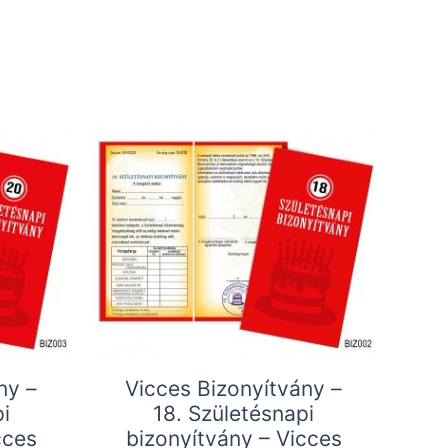
ny –
Vicces Bizonyítvány –
i
18. Születésnapi
cces
bizonyítvány – Vicces