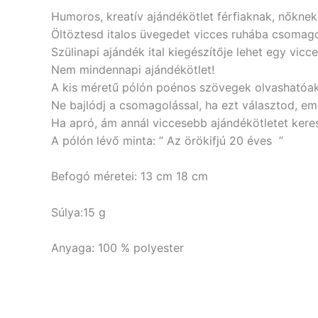
Humoros, kreatív ajándékötlet férfiaknak, nőknek
Öltöztesd italos üvegedet vicces ruhába csomago
Szülinapi ajándék ital kiegészítője lehet egy vicc
Nem mindennapi ajándékötlet!
A kis méretű pólón poénos szövegek olvashatóak,
Ne bajlódj a csomagolással, ha ezt választod, em
Ha apró, ám annál viccesebb ajándékötletet kerese
A pólón lévő minta: ” Az örökifjú 20 éves ”
Befogó méretei: 13 cm 18 cm
Súlya:15 g
Anyaga: 100 % polyester