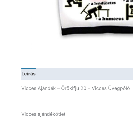
Leírás
További információk
Vicces Ajándék – Örökifjú 20 – Vicces Üvegpóló
Vicces ajándékötlet