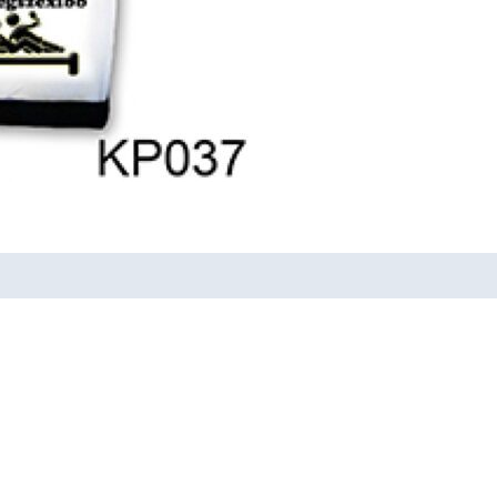
Ajándék
mennyiség