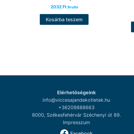
2032
Ft
Bruttó
Kosárba teszem
Elérhetőségeink
info@viccesajandekotletek.hu
+36209888663
8000, Székesfehérvár Széchenyi út 89.
Impresszum
Facebook