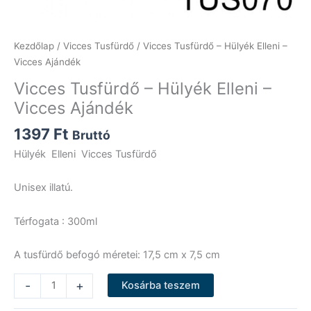
Kezdőlap
/
Vicces Tusfürdő
/ Vicces Tusfürdő – Hülyék Elleni –
Vicces Ajándék
Vicces Tusfürdő – Hülyék Elleni –
Vicces Ajándék
1397
Ft
Bruttó
Hülyék Elleni Vicces Tusfürdő
Unisex illatú.
Térfogata : 300ml
A tusfürdő befogó méretei: 17,5 cm x 7,5 cm
Vicces
-
+
Kosárba teszem
Tusfürdő