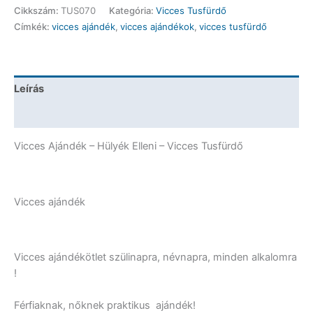
-
Cikkszám:
TUS070
Kategória:
Vicces Tusfürdő
Hülyék
Címkék:
vicces ajándék
,
vicces ajándékok
,
vicces tusfürdő
Elleni
-
Vicces
Ajándék
Leírás
mennyiség
További információk
Vicces Ajándék – Hülyék Elleni – Vicces Tusfürdő
Vicces ajándék
Vicces ajándékötlet szülinapra, névnapra, minden alkalomra
!
Férfiaknak, nőknek praktikus ajándék!