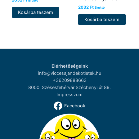
2032
Ft
Bruttó
2032
Ft
Bruttó
Kosárba teszem
Kosárba teszem
Elérhetőségeink
info@viccesajandekotletek.hu
+36209888663
8000, Székesfehérvár Széchenyi út 89.
Impresszum
Facebook