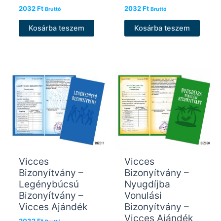
2032
Ft
2032
Ft
Bruttó
Bruttó
Kosárba teszem
Kosárba teszem
Vicces
Vicces
Bizonyítvány –
Bizonyítvány –
Legénybúcsú
Nyugdíjba
Bizonyítvány –
Vonulási
Vicces Ajándék
Bizonyítvány –
Vicces Ajándék