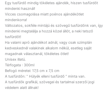
Egy tusfürdő mindig tökéletes ajándék, hiszen tusfürdőt
mindenki használ!
Vicces csomagolása miatt poénos ajándékötlet
mindenkorra!
Változatos, sokféle mintájú és szövegű tusfürdőnk van, így
mindenki megtalálja a hozzá közel állót, a neki tetsző
tusfürdőt!
Ha valami apró ajándékot adnál, vagy csak szimplán
kedveskednél valakinek alkalom nélkül, esetleg saját
magadnak választanál, tökéletes ötlet!
Unisex illatú.
Térfogata : 300ml
Befogó méretei: 17,5 cm x 7,5 cm
A tusfürdőn: ” Hülyék elleni tusfürdő ” minta van.
A tusfürdők grafikái, szövegei és tartalmai szerzői jogi
védelem alatt állnak!