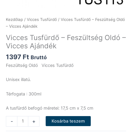
Kezdőlap
/
Vicces Tusfürdő
/ Vicces Tusfürdő – Feszültség Oldó
– Vicces Ajándék
Vicces Tusfürdő – Feszültség Oldó –
Vicces Ajándék
1397
Ft
Bruttó
Feszültség Oldó Vicces Tusfürdő
Unisex illatú.
Térfogata : 300ml
A tusfürdő befogó méretei: 17,5 cm x 7,5 cm
Vicces
-
+
Kosárba teszem
Tusfürdő