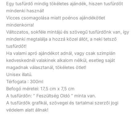
Egy tusfürdő mindig tökéletes ajándék, hiszen tusfürdőt
mindenki használ!
Vicces csomagolása miatt poénos ajándékötlet
mindenkorra!
Változatos, sokféle mintájú és szövegű tusfürdőnk van, így
mindenki megtalálja a hozzá közel állót, a neki tetsző
tusfürdőt!
Ha valami apró ajándékot adnál, vagy csak szimplán
kedveskednél valakinek alkalom nélkül, esetleg saját
magadnak választanál, tökéletes ötlet!
Unisex illatú.
Térfogata : 300ml
Befogó méretei: 17,5 cm x 7,5 cm
A tusfürdőn: ” Feszültség Oldó ” minta van.
A tusfürdők grafikái, szövegei és tartalmai szerzői jogi
védelem alatt állnak!