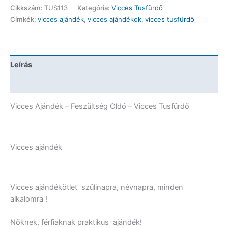
-
Cikkszám:
TUS113
Kategória:
Vicces Tusfürdő
Feszültség
Címkék:
vicces ajándék
,
vicces ajándékok
,
vicces tusfürdő
Oldó
-
Vicces
Ajándék
Leírás
mennyiség
További információk
Vicces Ajándék – Feszültség Oldó – Vicces Tusfürdő
Vicces ajándék
Vicces ajándékötlet szülinapra, névnapra, minden
alkalomra !
Nőknek, férfiaknak praktikus ajándék!