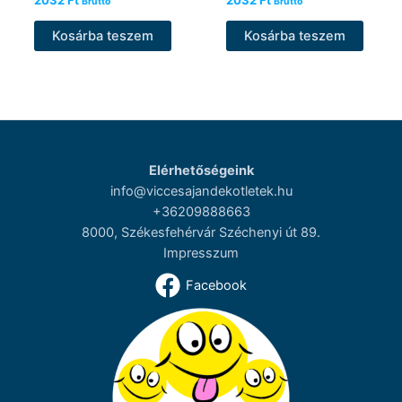
2032
Ft
2032
Ft
Bruttó
Bruttó
Kosárba teszem
Kosárba teszem
Elérhetőségeink
info@viccesajandekotletek.hu
+36209888663
8000, Székesfehérvár Széchenyi út 89.
Impresszum
Facebook