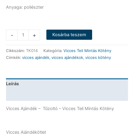
Anyaga: poliészter
Vicces
-
+
Kosárba teszem
Teli
Mintás
Cikkszám:
TK014
Kategória:
Vicces Teli Mintás Kötény
Kötény
Címkék:
vicces ajándék
,
vicces ajándékok
,
vicces kötény
-
Tűzoltó
-
Vicces
Leírás
Ajándék
mennyiség
További információk
Vicces Ajándék – Tűzoltó – Vicces Teli Mintás Kötény
Vicces Ajándékötlet