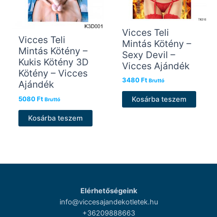
Vicces Teli
Vicces Teli
Mintás Kötény –
Mintás Kötény –
Sexy Devil –
Kukis Kötény 3D
Vicces Ajándék
Kötény – Vicces
3480
Ft
Bruttó
Ajándék
5080
Ft
Kosárba teszem
Bruttó
Kosárba teszem
Elérhetőségeink
info@viccesajandekotletek.hu
+36209888663