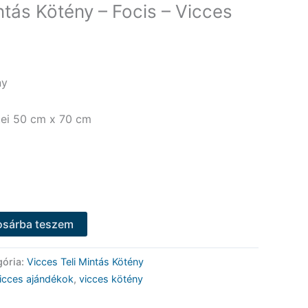
ntás Kötény – Focis – Vicces
ny
ei 50 cm x 70 cm
osárba teszem
gória:
Vicces Teli Mintás Kötény
icces ajándékok
,
vicces kötény