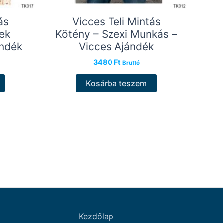
ás
Vicces Teli Mintás
lek
Kötény – Szexi Munkás –
ándék
Vicces Ajándék
3480
Ft
Bruttó
Kosárba teszem
Kezdőlap