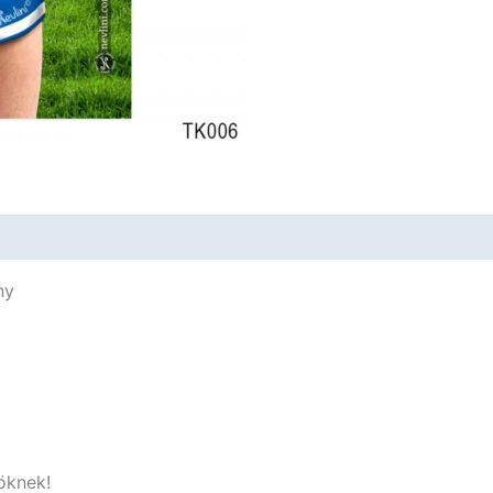
-
Vicces
Ajándék
mennyiség
ny
öknek!