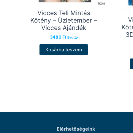
Vicces Teli Mintás
V
Kötény – Üzletember –
Köt
Vicces Ajándék
3D
3480
Ft
Bruttó
Kosárba teszem
Elérhetőségeink