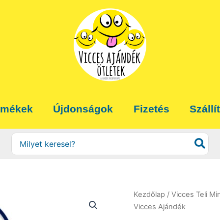
rmékek
Újdonságok
Fizetés
Szállí
Search
for:
Kezdőlap
/
Vicces Teli Mi
Vicces Ajándék