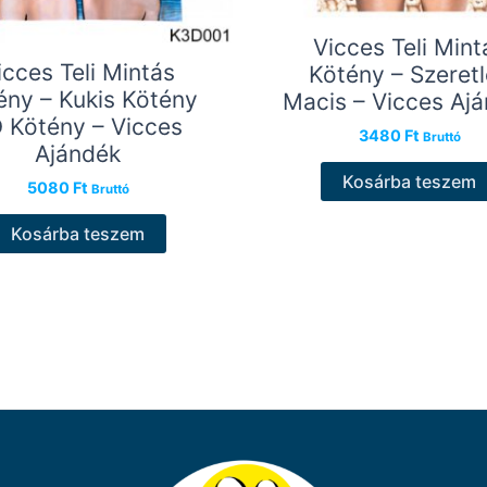
Vicces Teli Mint
icces Teli Mintás
Kötény – Szeret
ény – Kukis Kötény
Macis – Vicces Aj
 Kötény – Vicces
3480
Ft
Bruttó
Ajándék
Kosárba teszem
5080
Ft
Bruttó
Kosárba teszem