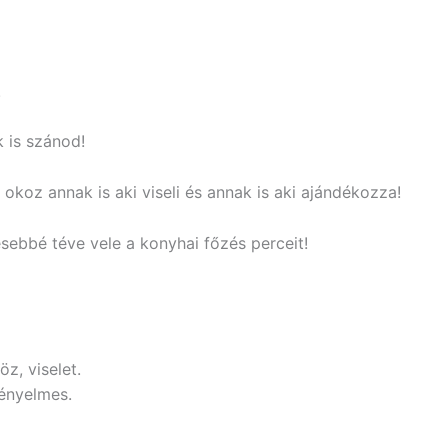
!
 is szánod!
 okoz annak is aki viseli és annak is aki ajándékozza!
cesebbé téve vele a konyhai főzés perceit!
z, viselet.
kényelmes.