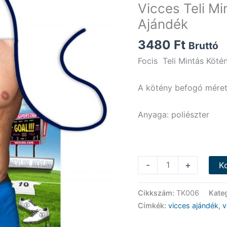
Vicces Teli Mi
Ajándék
3480
Ft
Bruttó
Focis Teli Mintás Köté
A kötény befogó méret
Anyaga: poliészter
Vicces
-
+
K
Teli
Mintás
Cikkszám:
TK006
Kate
Kötény
Címkék:
vicces ajándék
,
v
-
Focis