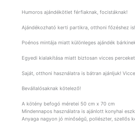
Humoros ajándékötlet férfiaknak, focistáknak!
Ajándékozható kerti partikra, otthoni főzéshez is
Poénos mintája miatt különleges ajándék bárkinek
Egyedi kialakítása miatt biztosan vicces perceket
Saját, otthoni használatra is bátran ajánljuk! Vic
Bevállalósaknak kötelező!
A kötény befogó méretei 50 cm x 70 cm
Mindennapos használatra is ajánlott konyhai eszkö
Anyaga nagyon jó minőségű, poliészter, szellős 