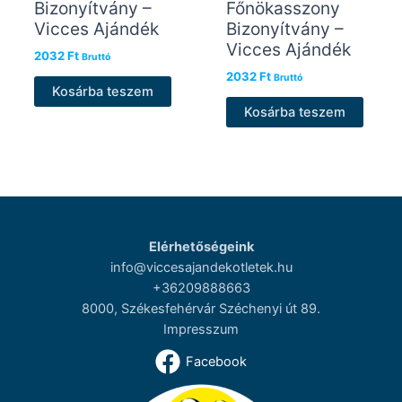
Bizonyítvány –
Főnökasszony
Vicces Ajándék
Bizonyítvány –
Vicces Ajándék
2032
Ft
Bruttó
2032
Ft
Bruttó
Kosárba teszem
Kosárba teszem
Elérhetőségeink
info@viccesajandekotletek.hu
+36209888663
8000, Székesfehérvár Széchenyi út 89.
Impresszum
Facebook