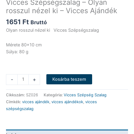
Vicces Szépségszalag – Olyan
rosszul nézel ki – Vicces Ajándék
1651
Ft
Bruttó
Olyan rosszul nézel ki Vicces Szépségszalag
Mérete 80×10 cm
Súlya: 80 g
Vicces
-
+
Kosárba teszem
Szépségszalag
-
Cikkszám:
SZ026
Kategória:
Vicces Szépség Szalag
Olyan
Címkék:
vicces ajándék
,
vicces ajándékok
,
vicces
rosszul
szépségszalag
nézel
ki
-
Vicces