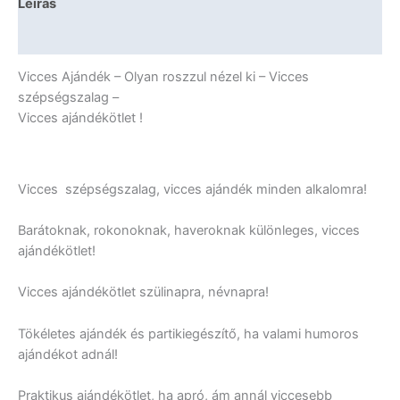
Leírás
Ajándék
mennyiség
További információk
Vicces Ajándék – Olyan roszzul nézel ki – Vicces
szépségszalag –
Vicces ajándékötlet !
Vicces szépségszalag, vicces ajándék minden alkalomra!
Barátoknak, rokonoknak, haveroknak különleges, vicces
ajándékötlet!
Vicces ajándékötlet szülinapra, névnapra!
Tökéletes ajándék és partikiegészítő, ha valami humoros
ajándékot adnál!
Praktikus ajándékötlet, ha apró, ám annál viccesebb