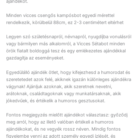
ajándékot.
Minden vicces csengős kampósbot egyedi mérettel
rendelkezik, körülbelül 88cm, ez 2-3 centimétert eltérhet
Legyen szó születésnapról, névnapról, nyugdíjba vonulásról
vagy bármilyen más alkalomról, a Vicces Sétabot minden
örök fiatalt boldoggá tesz és egy emlékezetes ajándékkal
gazdagítja az eseményeket.
Egyedülálló ajándék ötlet, hogy kifejezhesd a humorodat és
szeretetedet azok felé, akiknek igazán különleges ajándékra
vágynak! Ajánljuk azoknak, akik szeretnek nevetni,
arátoknak, családtagoknak vagy munkatársaknak, akik
jókedvűek, és értékelik a humoros gesztusokat.
Fontos megjegyzés mielőtt ajándékot választasz: győződj
meg arról, hogy az illető valóban értékeli a humoros
ajándékokat, és ne vegyék rossz néven. Mindig fontos
figyelembe venni az adott személy egyedi ízlését, és