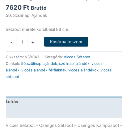
7620
Ft
Bruttó
50. Szülinapi Ajándék
Sétabot mérete körülbelül 88 cm.
Vicces
-
+
Kosárba teszem
Sétabot
-
Cikkszám:
VSB043
Kategória:
Vicces Sétabot
Csengős
Címkék:
50.szülinapi ajándék
,
szülinapi ajándék
,
vicces
Sétabot
ajándék
,
vicces ajándék férfiaknak
,
vicces ajándékok
,
vicces
-
sétabot
Csengős
Kampósbot
-
Csak
Leírás
Minőség
50
További információk
-
50.
Vicces Sétabot – Csengős Sétabot – Csengős Kampósbot –