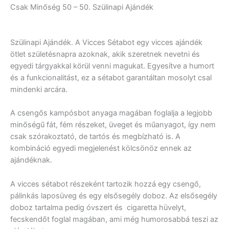
Szülinapi
Csak Minőség 50 – 50. Szülinapi Ajándék
Ajándék
mennyiség
Szülinapi Ajándék. A Vicces Sétabot egy vicces ajándék
ötlet születésnapra azoknak, akik szeretnek nevetni és
egyedi tárgyakkal körül venni magukat. Egyesítve a humort
és a funkcionalitást, ez a sétabot garantáltan mosolyt csal
mindenki arcára.
A csengős kampósbot anyaga magában foglalja a legjobb
minőségű fát, fém részeket, üveget és műanyagot, így nem
csak szórakoztató, de tartós és megbízható is. A
kombináció egyedi megjelenést kölcsönöz ennek az
ajándéknak.
A vicces sétabot részeként tartozik hozzá egy csengő,
pálinkás laposüveg és egy elsősegély doboz. Az elsősegély
doboz tartalma pedig óvszert és cigaretta hüvelyt,
fecskendőt foglal magában, ami még humorosabbá teszi az