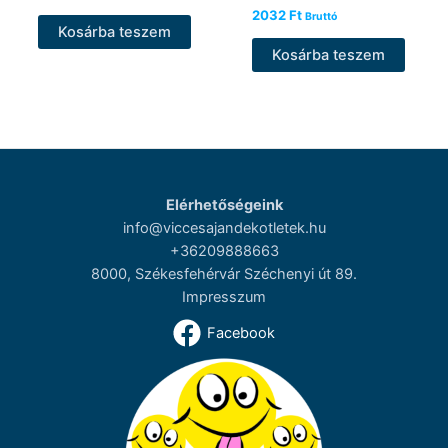
2032
Ft
Bruttó
Kosárba teszem
Kosárba teszem
Elérhetőségeink
info@viccesajandekotletek.hu
+36209888663
8000, Székesfehérvár Széchenyi út 89.
Impresszum
Facebook