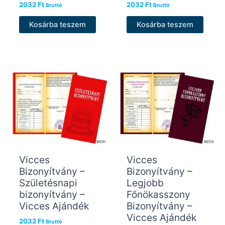
2032
Ft
2032
Ft
Bruttó
Bruttó
Kosárba teszem
Kosárba teszem
Vicces
Vicces
Bizonyítvány –
Bizonyítvány –
Születésnapi
Legjobb
bizonyítvány –
Főnökasszony
Vicces Ajándék
Bizonyítvány –
Vicces Ajándék
2032
Ft
Bruttó