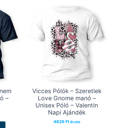
 nem
Vicces Pólók – Szeretlek
ó –
Love Gnome manó –
Unisex Póló – Valentin
Napi Ajándék
4826
Ft
Ennek
Bruttó