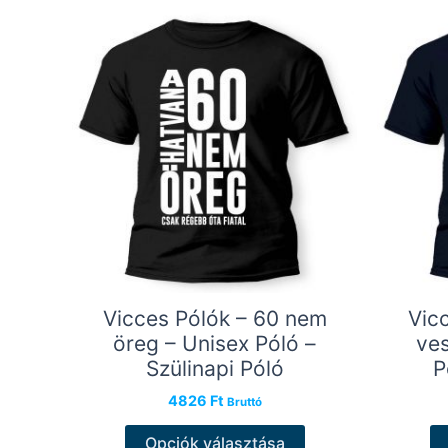
Vicces Pólók – 60 nem
Vic
öreg – Unisex Póló –
ves
Szülinapi Póló
P
4826
Ft
Bruttó
Ennek
Opciók választása