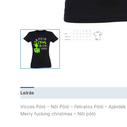
Leírás
További információk
Vicces Póló – Női Póló – Feliratos Póló – Ajándé
Merry fucking christmas – Női póló