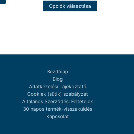
a
Ennek
Opciók választása
terméknek
a
több
terméknek
variációja
több
van.
variációja
A
van.
változatok
A
a
változatok
termékoldalon
a
választhatók
termékoldalon
Kezdőlap
ki
választhatók
Blog
ki
Adatkezelési Tájékoztató
Cookiek (sütik) szabályzat
Általános Szerződési Feltételek
30 napos termék-visszaküldés
Kapcsolat