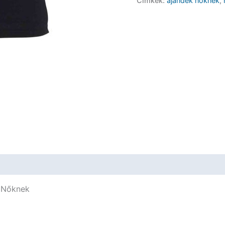
Címkék:
ajándék nőknek
,
Póló
-
Merry
fucking
christmas
-
Ajándék
Nőknek
mennyiség
k Nőknek