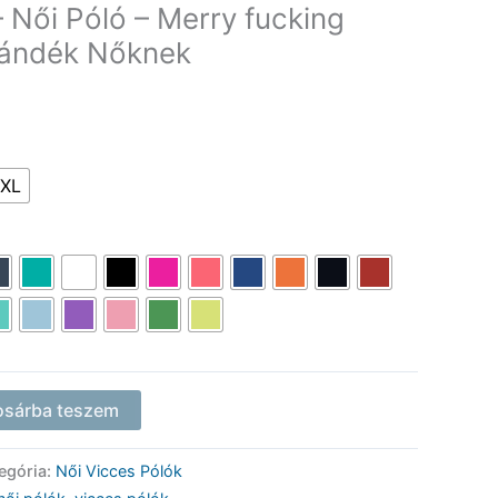
 Női Póló – Merry fucking
jándék Nőknek
XL
osárba teszem
egória:
Női Vicces Pólók