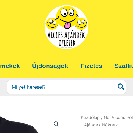
rmékek
Újdonságok
Fizetés
Szállí
Search
for:
Kezdőlap
/
Női Vicces Pó
– Ajándék Nőknek