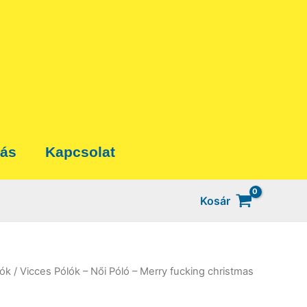
tás
Kapcsolat
Kosár
lók
/ Vicces Pólók – Női Póló – Merry fucking christmas