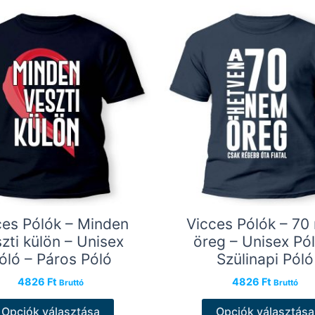
ces Pólók – Minden
Vicces Pólók – 70
zti külön – Unisex
öreg – Unisex Pól
óló – Páros Póló
Szülinapi Póló
4826
Ft
4826
Ft
Bruttó
Bruttó
Ennek
Opciók választása
Opciók választása