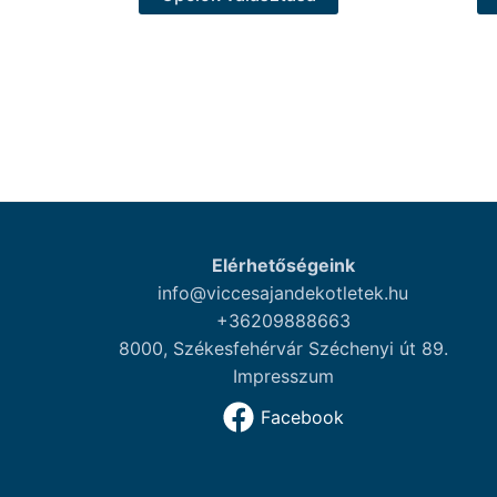
a
terméknek
több
variációja
van.
A
változatok
a
termékoldalon
választhatók
Elérhetőségeink
ki
info@viccesajandekotletek.hu
+36209888663
8000, Székesfehérvár Széchenyi út 89.
Impresszum
Facebook