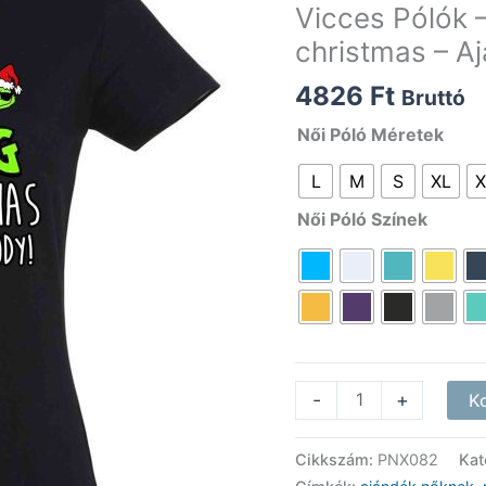
Vicces Pólók –
christmas – A
4826
Ft
Bruttó
Női Póló Méretek
L
M
S
XL
X
Női Póló Színek
Vicces
-
+
K
Pólók
-
Cikkszám:
PNX082
Kat
Női