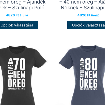
 nem öreg – Ajándék
– 40 nem öreg – Aj
ek – Szülinapi Póló
Nőknek – Szülinapi
4826
Ft
4826
Ft
Bruttó
Bruttó
Ennek
Opciók választása
Opciók választása
a
terméknek
több
variációja
van.
A
változatok
a
termékoldalon
választhatók
ki