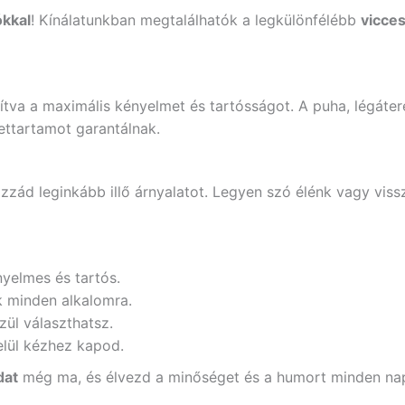
ókkal
! Kínálatunkban megtalálhatók a legkülönfélébb
vicces
sítva a maximális kényelmet és tartósságot. A puha, légát
ettartamot garantálnak.
zád leginkább illő árnyalatot. Legyen szó élénk vagy viss
yelmes és tartós.
k minden alkalomra.
ül választhatsz.
elül kézhez kapod.
dat
még ma, és élvezd a minőséget és a humort minden na