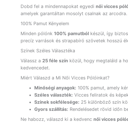
Dobd fel a mindennapokat egyedi
női vicces pól
amelyek garantáltan mosolyt csalnak az arcodra.
100% Pamut Kényelem
Minden pólónk
100% pamutból
készül, így bizto
precíz varrások és strapabíró szövetek hosszú él
Színek Széles Választéka
Válassz a
25 féle szín
közül, hogy megtaláld a hoz
kedvencedet.
Miért Válaszd a Mi Női Vicces Pólóinkat?
Minőségi anyagok:
100% pamut, amely kén
Széles választék:
Vicces feliratok és képe
Színek sokfélesége:
25 különböző szín köz
Gyors szállítás:
Rendelésedet rövid időn b
Ne habozz, válaszd ki a kedvenc
női vicces póló