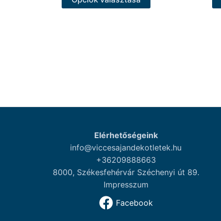
a
terméknek
több
variációja
van.
A
változatok
a
termékoldalon
választhatók
ki
Elérhetőségeink
info@viccesajandekotletek.hu
+36209888663
8000, Székesfehérvár Széchenyi út 89.
Impresszum
Facebook