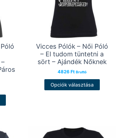
ki
 Póló
Vicces Pólók – Női Póló
– El tudom tüntetni a
 –
sört – Ajándék Nőknek
Páros
4826
Ft
Bruttó
Ennek
Opciók választása
a
Ennek
terméknek
a
több
terméknek
variációja
több
van.
variációja
A
van.
változatok