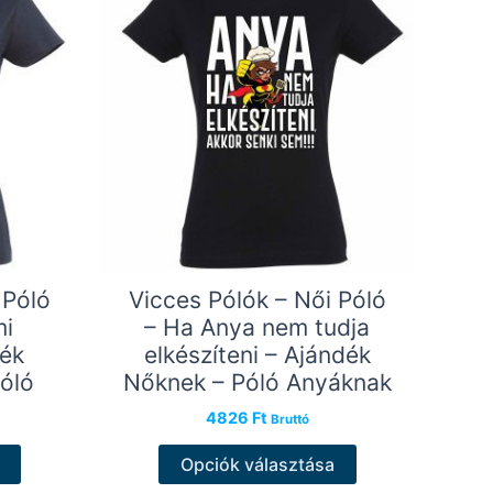
A
a
változatok
termékoldalon
a
választhatók
termékoldalon
ki
választhatók
ki
 Póló
Vicces Pólók – Női Póló
mi
– Ha Anya nem tudja
ék
elkészíteni – Ajándék
óló
Nőknek – Póló Anyáknak
4826
Ft
Bruttó
Ennek
Ennek
Opciók választása
a
a