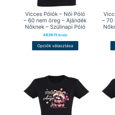
Vicces Pólók – Női Póló
Vicc
– 60 nem öreg – Ajándék
– 70
Nőknek – Szülinapi Póló
Nőkn
4826
Ft
Bruttó
Ennek
Opciók választása
a
terméknek
több
variációja
van.
A
változatok
a
termékoldalon
választhatók
ki