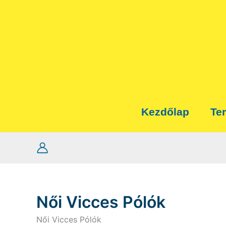
Skip
to
content
Kezdőlap
Te
Női Vicces Pólók
Női Vicces Pólók