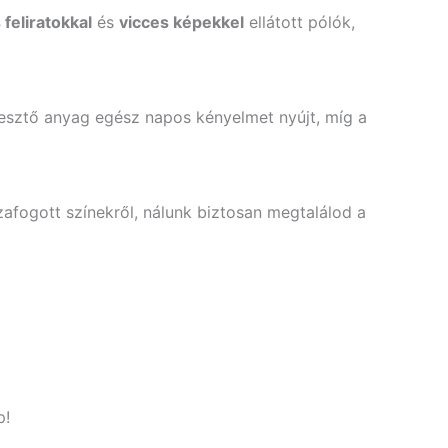
 feliratokkal
és
vicces képekkel
ellátott pólók,
eresztő anyag egész napos kényelmet nyújt, míg a
zafogott színekről, nálunk biztosan megtalálod a
p!