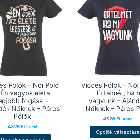
változatok
a
termékoldalon
választhatók
ki
es Pólók – Női Póló
Vicces Pólók – Női
 Én vagyok élete
– Értelmét, ha 
egjobb fogása –
vagyunk – Ajánd
dék Nőknek – Páros
Nőknek – Páros P
Pólók
4826
Ft
Bruttó
4826
Ft
Bruttó
Opciók választása
Ennek
Opciók választása