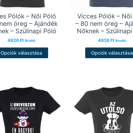
es Pólók – Női Póló
Vicces Pólók – Női
 nem öreg – Ajándék
– 80 nem öreg – Aj
ek – Szülinapi Póló
Nőknek – Szülinapi
4826
Ft
4826
Ft
Bruttó
Bruttó
Ennek
Opciók választása
Opciók választása
a
terméknek
több
variációja
van.
A
változatok
a
termékoldalon
választhatók
ki