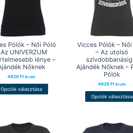
es Pólók – Női Póló
Vicces Pólók – Női
 Az UNIVERZUM
– Az utolsó
rtelmesebb lénye –
szívdobbanásig
Ajándék Nőknek
Ajándék Nőknek – 
Pólók
4826
Ft
Bruttó
4826
Ft
Ennek
Bruttó
Opciók választása
a
Opciók választása
terméknek
több
variációja
van.
A