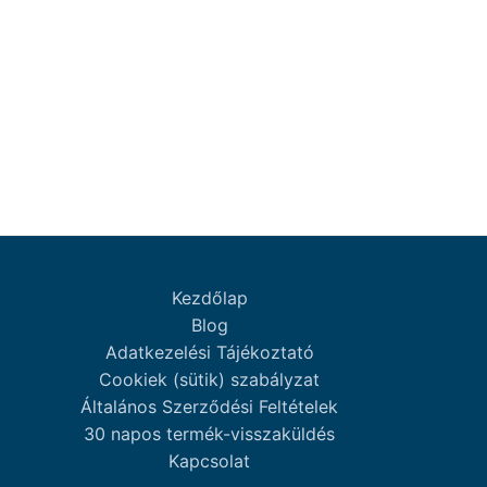
terméknek
terméknek
több
több
variációja
variációja
van.
van.
A
A
változatok
változatok
a
a
termékoldalon
termékoldalon
választhatók
választhatók
ki
ki
Kezdőlap
Blog
Adatkezelési Tájékoztató
Cookiek (sütik) szabályzat
Általános Szerződési Feltételek
30 napos termék-visszaküldés
Kapcsolat