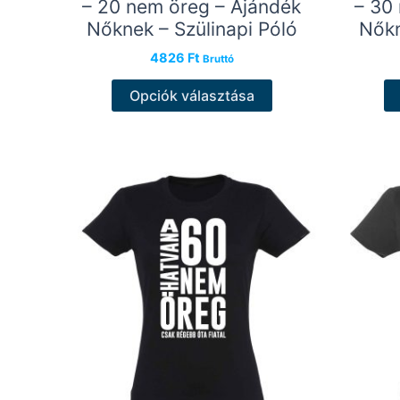
– 20 nem öreg – Ajándék
– 30
Nőknek – Szülinapi Póló
Nőkn
4826
Ft
Bruttó
Ennek
Opciók választása
a
terméknek
több
variációja
van.
A
változatok
a
termékoldalon
választhatók
ki