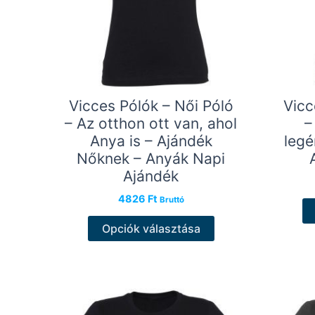
Vicces Pólók – Női Póló
Vicc
– Az otthon ott van, ahol
–
Anya is – Ajándék
legé
Nőknek – Anyák Napi
Ajándék
4826
Ft
Bruttó
Ennek
Opciók választása
a
terméknek
több
variációja
van.