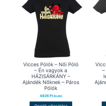
A
változatok
a
termékoldalon
választhatók
ki
Vicces Pólók – Női Póló
Vicc
– Én vagyok a
–
HÁZISÁRKÁNY –
l
Ajándék Nőknek – Páros
Aján
Pólók
4826
Ft
Bruttó
Ennek
Opciók választása