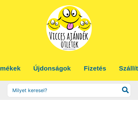
rmékek
Újdonságok
Fizetés
Szállí
Search
for: