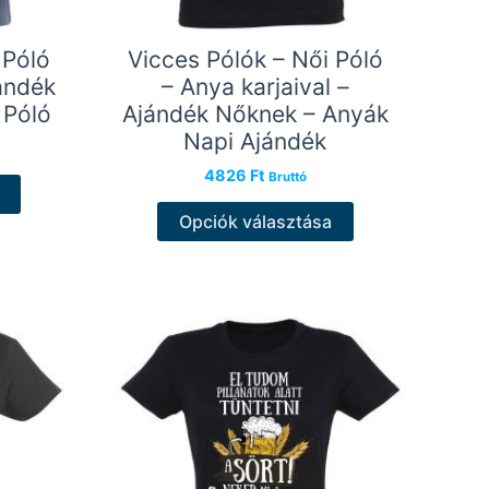
 Póló
Vicces Pólók – Női Póló
ándék
– Anya karjaival –
 Póló
Ajándék Nőknek – Anyák
Napi Ajándék
4826
Ft
Ennek
Bruttó
a
Ennek
Opciók választása
terméknek
a
több
terméknek
variációja
több
van.
variációja
A
van.
változatok
A
a
változatok
termékoldalon
a
választhatók
termékoldalon
ki
választhatók