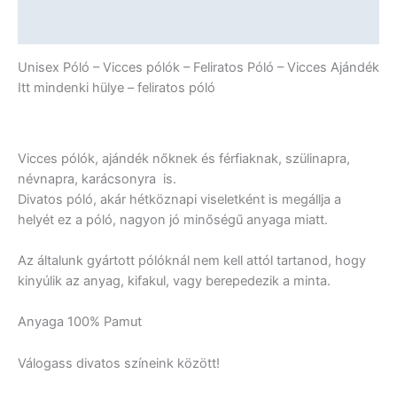
Póló
-
További információk
Vicces
Ajándék
Unisex Póló – Vicces pólók – Feliratos Póló – Vicces Ajándék
mennyiség
Itt mindenki hülye – feliratos póló
Vicces pólók, ajándék nőknek és férfiaknak, szülinapra,
névnapra, karácsonyra is.
Divatos póló, akár hétköznapi viseletként is megállja a
helyét ez a póló, nagyon jó minőségű anyaga miatt.
Az általunk gyártott pólóknál nem kell attól tartanod, hogy
kinyúlik az anyag, kifakul, vagy berepedezik a minta.
Anyaga 100% Pamut
Válogass divatos színeink között!