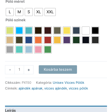
Póló méret
L
M
S
XL
XXL
Póló színek
Vicces
-
+
Kosárba teszem
Pólók
-
Cikkszám:
PX150
Kategória:
Unisex Vicces Pólók
Itt
Címkék:
ajándék apának
,
vicces ajándék
,
vicces pólók
mindenki
hülye
-
Unisex
Leírás