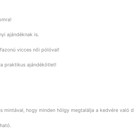
omra!
yi ajándéknak is.
azonú vicces női pólóval!
 praktikus ajándékötlet!
s mintával, hogy minden hölgy megtalálja a kedvére való di
ható.