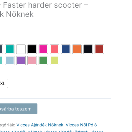
 Faster harder scooter –
ék Nőknek
XL
osárba teszem
egóriák:
Vicces Ajándék Nőknek
,
Vicces Női Póló