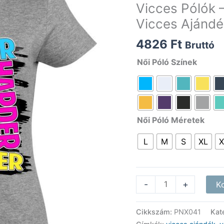
Vicces Pólók –
Vicces Ajánd
4826
Ft
Bruttó
Női Póló Színek
Női Póló Méretek
L
M
S
XL
X
Vicces
-
+
K
Pólók
-
Cikkszám:
PNX041
Kat
Faster