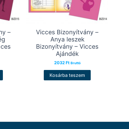
ny –
Vicces Bizonyítvány –
ég
Anya leszek
cces
Bizonyítvány – Vicces
Ajándék
2032
Ft
Bruttó
Kosárba teszem