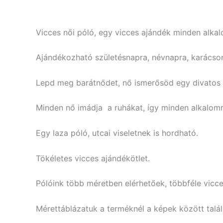
Vicces női póló, egy vicces ajándék minden alkal
Ajándékozható születésnapra, névnapra, karácson
Lepd meg barátnődet, nő ismerősöd egy divatos f
Minden nő imádja a ruhákat, így minden alkalomra
Egy laza póló, utcai viseletnek is hordható.
Tökéletes vicces ajándékötlet.
Pólóink több méretben elérhetőek, többféle vicce
Mérettáblázatuk a terméknél a képek között talál