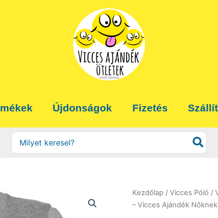
rmékek
Újdonságok
Fizetés
Szállí
Search
for:
Kezdőlap
/
Vicces Póló
/
– Vicces Ajándék Nőknek