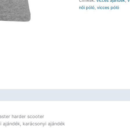
Címkék:
vicces ajándék
,
v
harder
női póló
,
vicces póló
scooter
-
Vicces
Ajándék
Nőknek
mennyiség
aster harder scooter
i ajándék, karácsonyi ajándék