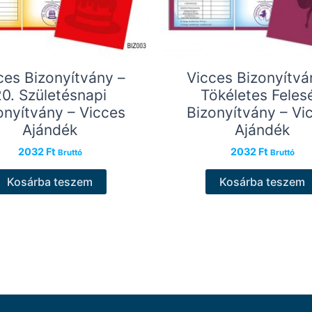
ces Bizonyítvány –
Vicces Bizonyítvá
20. Születésnapi
Tökéletes Feles
onyítvány – Vicces
Bizonyítvány – Vi
Ajándék
Ajándék
2032
Ft
2032
Ft
Bruttó
Bruttó
Kosárba teszem
Kosárba teszem