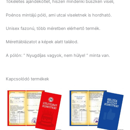
Tökéletes ajándékötlet, hiszen mindenki büszkén viseli,
Poénos mintájú póló, ami utcai viseletnek is hordható.
Unisex fazonú, több méretben elérhertő termék.
Mérettáblázatot a képek alatt találod.
A pólón: ” Nyugdíjas vagyok, nem hülye! ” minta van.
Kapcsolódó termékek