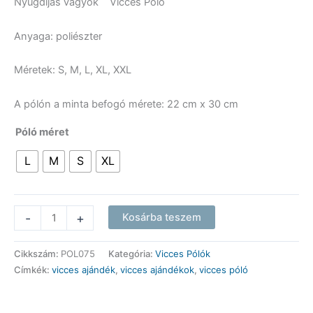
Nyugdíjas vagyok Vicces Póló
Anyaga: poliészter
Méretek: S, M, L, XL, XXL
A pólón a minta befogó mérete: 22 cm x 30 cm
Póló méret
L
M
S
XL
Vicces
-
+
Kosárba teszem
Póló
-
Cikkszám:
POL075
Kategória:
Vicces Pólók
Nyugdíjas
Címkék:
vicces ajándék
,
vicces ajándékok
,
vicces póló
vagyok
-
Vicces