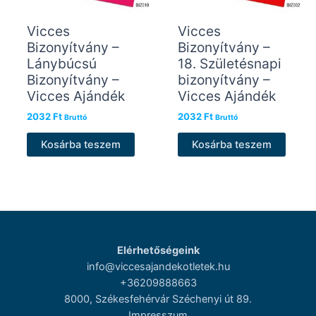
Vicces
Vicces
Bizonyítvány –
Bizonyítvány –
Lánybúcsú
18. Születésnapi
Bizonyítvány –
bizonyítvány –
Vicces Ajándék
Vicces Ajándék
2032
Ft
2032
Ft
Bruttó
Bruttó
Kosárba teszem
Kosárba teszem
Elérhetőségeink
info@viccesajandekotletek.hu
+36209888663
8000, Székesfehérvár Széchenyi út 89.
Impresszum