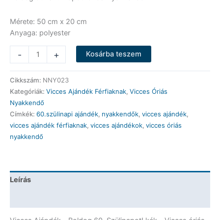
Mérete: 50 cm x 20 cm
Anyaga: polyester
Vicces
-
+
Kosárba teszem
Óriás
Nyakkendő
Cikkszám:
NNY023
-
Kategóriák:
Vicces Ajándék Férfiaknak
,
Vicces Óriás
Boldog
Nyakkendő
60.
Címkék:
60.szülinapi ajándék
,
nyakkendők
,
vicces ajándék
,
Szülinapot!
vicces ajándék férfiaknak
,
vicces ajándékok
,
vicces óriás
kék
nyakkendő
-
Vicces
Ajándék
mennyiség
Leírás
További információk