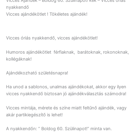
Vicces Ajándék – Boldog 60. Szülinapot! kék – Vicces óriás
nyakkendő
Vicces ajándékötlet ! Tökéletes ajándék!
Vicces óriás nyakkendő, vicces ajándékötlet!
Humoros ajándékötlet férfiaknak, barátoknak, rokonoknak,
kollégáknak!
Ajándékozható születésnapra!
Ha unod a sablonos, unalmas ajándékokat, akkor egy ilyen
vicces nyakkendő biztosan jó ajándékválasztás számodra!
Vicces mintája, mérete és színe miatt feltűnő ajándék, vagy
akár partikiegészítő is lehet!
A nyakkendőn: ” Boldog 60. Szülinapot!” minta van.