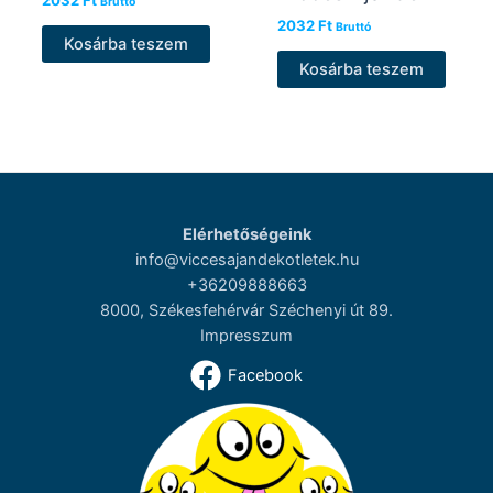
Bruttó
2032
Ft
Bruttó
Kosárba teszem
Kosárba teszem
Elérhetőségeink
info@viccesajandekotletek.hu
+36209888663
8000, Székesfehérvár Széchenyi út 89.
Impresszum
Facebook