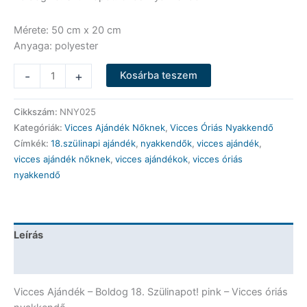
Mérete: 50 cm x 20 cm
Anyaga: polyester
Vicces
-
+
Kosárba teszem
Óriás
Nyakkendő
Cikkszám:
NNY025
-
Kategóriák:
Vicces Ajándék Nőknek
,
Vicces Óriás Nyakkendő
Boldog
Címkék:
18.szülinapi ajándék
,
nyakkendők
,
vicces ajándék
,
18.
vicces ajándék nőknek
,
vicces ajándékok
,
vicces óriás
Szülinapot!
nyakkendő
pink
-
Vicces
Ajándék
Leírás
mennyiség
További információk
Vicces Ajándék – Boldog 18. Szülinapot! pink – Vicces óriás