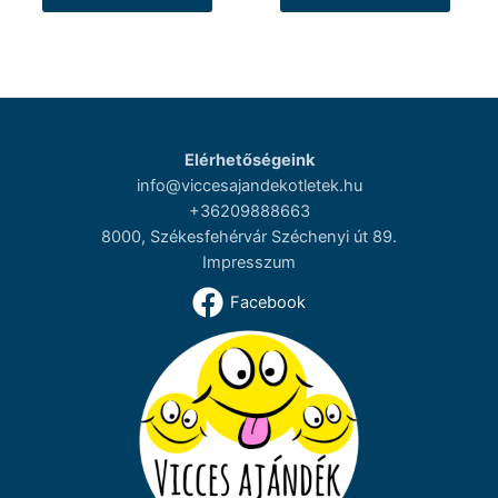
Elérhetőségeink
info@viccesajandekotletek.hu
+36209888663
8000, Székesfehérvár Széchenyi út 89.
Impresszum
Facebook