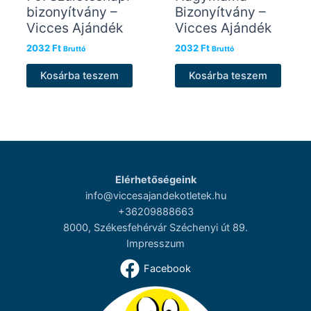
bizonyítvány –
Bizonyítvány –
Vicces Ajándék
Vicces Ajándék
2032
Ft
2032
Ft
Bruttó
Bruttó
Kosárba teszem
Kosárba teszem
Elérhetőségeink
info@viccesajandekotletek.hu
+36209888663
8000, Székesfehérvár Széchenyi út 89.
Impresszum
Facebook