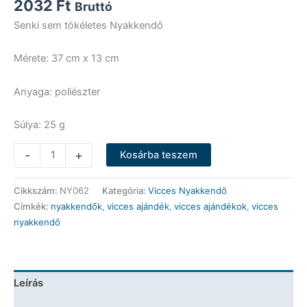
2032
Ft
Bruttó
Senki sem tökéletes Nyakkendő
Mérete: 37 cm x 13 cm
Anyaga: poliészter
Súlya: 25 g
Vicces
-
+
Kosárba teszem
Nyakkendő
-
Cikkszám:
NY062
Kategória:
Vicces Nyakkendő
Senki
Címkék:
nyakkendők
,
vicces ajándék
,
vicces ajándékok
,
vicces
sem
nyakkendő
tökéletes
-
Vicces
Ajándék
Leírás
mennyiség