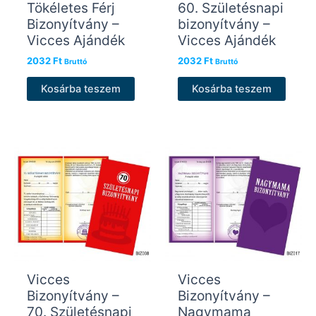
Tökéletes Férj
60. Születésnapi
Bizonyítvány –
bizonyítvány –
Vicces Ajándék
Vicces Ajándék
2032
Ft
2032
Ft
Bruttó
Bruttó
Kosárba teszem
Kosárba teszem
Vicces
Vicces
Bizonyítvány –
Bizonyítvány –
70. Születésnapi
Nagymama